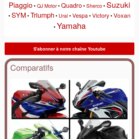
Suzuki
Piaggio
Quadro
•
QJ Motor
•
•
Sherco
•
SYM
Triumph
Voxan
Vespa
Victory
•
•
•
Ural
•
•
•
Yamaha
•
Comparatifs