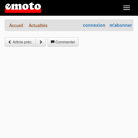
Togg
navig
connexion
m'abonner
Accueil
Actualités
Article préc.
Commenter