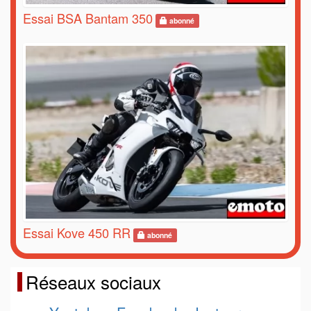
Essai BSA Bantam 350
abonné
Essai Kove 450 RR
abonné
Réseaux sociaux