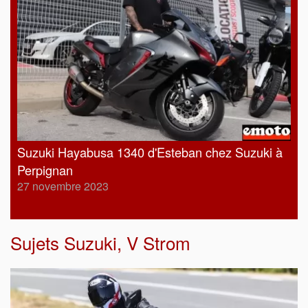
Suzuki Hayabusa 1340 d'Esteban chez Suzuki à
Perpignan
27 novembre 2023
Sujets
Suzuki
,
V Strom