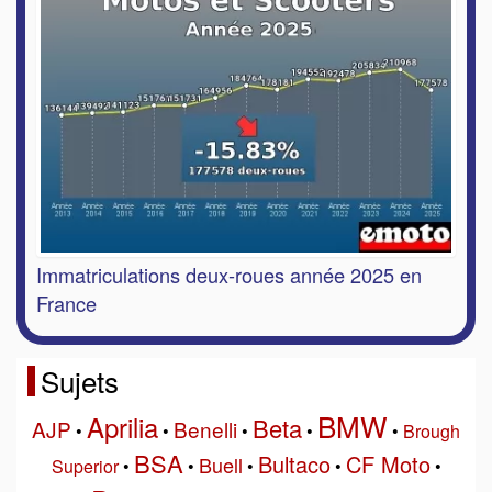
Immatriculations deux-roues année 2025 en
France
Sujets
BMW
Aprilia
Beta
AJP
Benelli
•
•
•
•
•
Brough
BSA
Bultaco
CF Moto
Buell
Superior
•
•
•
•
•