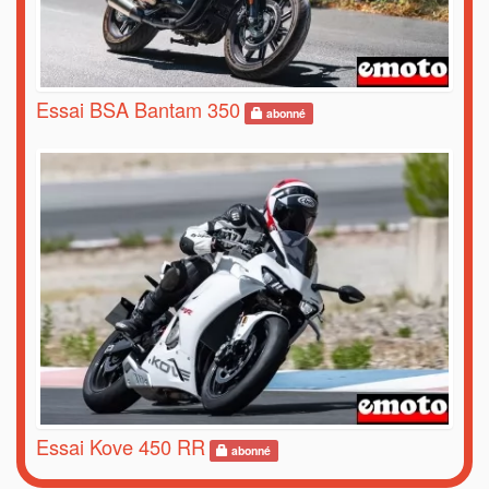
Essai BSA Bantam 350
abonné
Essai Kove 450 RR
abonné