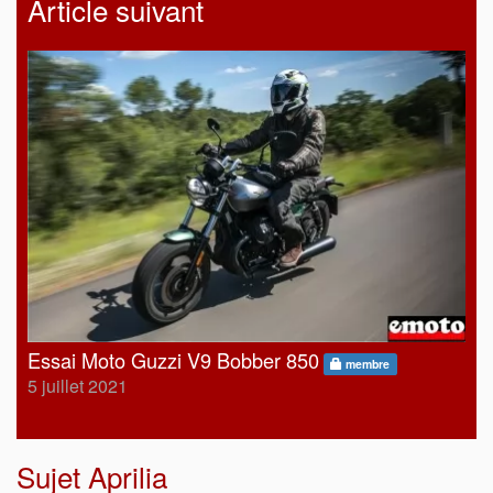
Article suivant
Essai Moto Guzzi V9 Bobber 850
membre
5 juillet 2021
Sujet
Aprilia