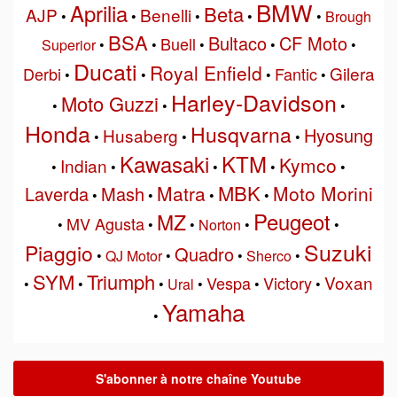
BMW
Aprilia
Beta
AJP
Benelli
•
•
•
•
•
Brough
BSA
Bultaco
CF Moto
Buell
Superior
•
•
•
•
•
Ducati
Royal Enfield
Gilera
Derbi
Fantic
•
•
•
•
Harley-Davidson
Moto Guzzi
•
•
•
Honda
Husqvarna
Hyosung
Husaberg
•
•
•
Kawasaki
KTM
Kymco
Indian
•
•
•
•
•
MBK
Matra
Moto Morini
Laverda
Mash
•
•
•
•
Peugeot
MZ
MV Agusta
•
•
•
Norton
•
•
Suzuki
Piaggio
Quadro
•
QJ Motor
•
•
Sherco
•
SYM
Triumph
Voxan
Vespa
Victory
•
•
•
Ural
•
•
•
Yamaha
•