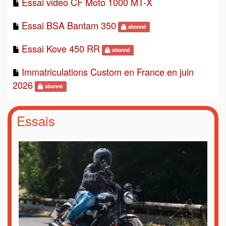
Essai vidéo CF Moto 1000 MT-X
Essai BSA Bantam 350
abonné
Essai Kove 450 RR
abonné
Immatriculations Custom en France en juin
2026
abonné
Essais