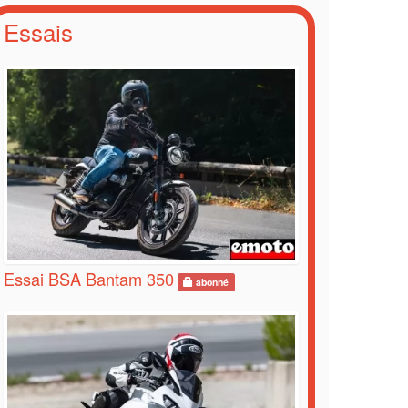
Essais
Essai BSA Bantam 350
abonné