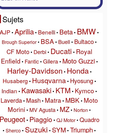
Sujets
BMW
Aprilia
Beta
AJP
Benelli
•
•
•
•
•
BSA
Bultaco
Buell
Brough Superior
•
•
•
•
Ducati
Royal
CF Moto
Derbi
•
•
•
Moto Guzzi
Enfield
Gilera
Fantic
•
•
•
•
Harley-Davidson
Honda
•
•
Husqvarna
Hyosung
Husaberg
•
•
•
Kawasaki
KTM
Kymco
Indian
•
•
•
•
MBK
Matra
Moto
Laverda
Mash
•
•
•
•
MZ
Morini
MV Agusta
•
•
•
Norton
•
Peugeot
Piaggio
Quadro
•
•
QJ Motor
•
Suzuki
SYM
Triumph
•
Sherco
•
•
•
•