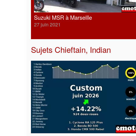
Suzuki MSR à Marseille
27 juin 2021
Sujets
Chieftain
,
Indian