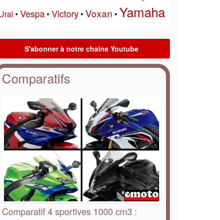
Yamaha
Voxan
Vespa
Victory
Ural
•
•
•
•
Comparatifs
Comparatif 4 sportives 1000 cm3 :