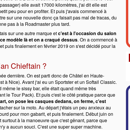
 passager) elle avait 17000 kilomètres, j'ai dit elle est
tit peu pour en profiter. Et puis j'avais commencé à
mettre sur une nouvelle donc ça faisait pas mal de tracas, du
ienne pas à la Roadmaster plus tard.
étais sur une autre marque et
c'est à l'occasion du salon
t ce modèle là et on a craqué dessus
. On a commencé à
et puis finalement en février 2019 on s'est décidé pour la
ian Chieftain ?
née dernière. On est parti donc de Châtel en Haute-
est à Nice). Avant j'ai eu un Sportster et un Softail Classic.
and même le sissy bar, elle était quand même très
rant le Tour Pack). Et puis c'est le côté pratique parce que
part, on pose les casques dedans, on ferme, c'est
 attacher sur la moto. Au départ j'étais un peu anxieux au
ourd pour mon gabarit, et puis finalement. Début juin on
t surtout à la manoeuvre que c'est gênant, parce que
il n'y a aucun souci. C'est une super super machine.