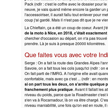
Pack (ndlr : c'est le coffre avec le dossier pour le
neuve, je vais quand même encore la garder un pe
l'accessoiriser, il aurait fallu tout enlever pour 
coup j'ai gardé. Mais il n'est pas dit que je ne v
La Chieftain, ça a été un coup de coeur. Avant j'
de la moto à Nice, en 2018, c'était exactemen
chercher d'occasion au départ, on n'a pas trouvé 
prendre. Là je suis à presque 20000 kilomètres.
Que faites vous avec votre Ind
Serge : On a fait la route des Grandes Alpes l'an
Savoie, on a fait tous les cols jusqu'ici (ndlr : on 
On fait parti de l'IMRG. A l'origine elle avait qu
confortable, mais avec ça c'est ... (ndlr : en mont
si on part tous les deux, on s'arrête quelque 
franchement plus pratique
. Avant il fallait les
niveau du poids, parce que la Roadmaster c'est l
s'en va à Rocamadour, là on va être chargé. C'es
niveau maniabilité, une fois qu'on est en route, 