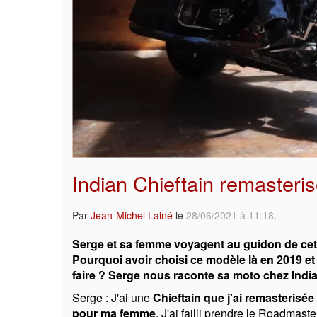
Indian Chieftain remasteri
Par
Jean-Michel Lainé
le
28/06/2021 à 11:18
.
Serge et sa femme voyagent au guidon de cette
Pourquoi avoir choisi ce modèle là en 2019 et
faire ? Serge nous raconte sa moto chez India
Serge : J'ai une
Chieftain que j'ai remasterisée
pour ma femme
. J'ai failli prendre le Roadmaste