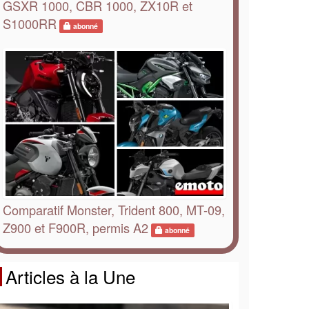
GSXR 1000, CBR 1000, ZX10R et
S1000RR
abonné
Comparatif Monster, Trident 800, MT-09,
Z900 et F900R, permis A2
abonné
Articles à la Une