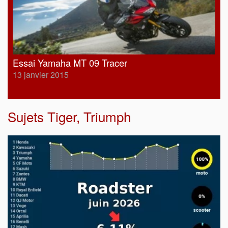
Essai Yamaha MT 09 Tracer
13 janvier 2015
Sujets
Tiger
,
Triumph