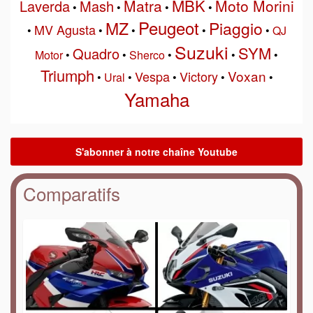
MBK
Matra
Moto Morini
Laverda
Mash
•
•
•
•
Peugeot
MZ
Piaggio
MV Agusta
•
•
•
•
•
QJ
Suzuki
SYM
Quadro
Motor
•
•
Sherco
•
•
•
Triumph
Voxan
Vespa
Victory
•
Ural
•
•
•
•
Yamaha
Comparatifs