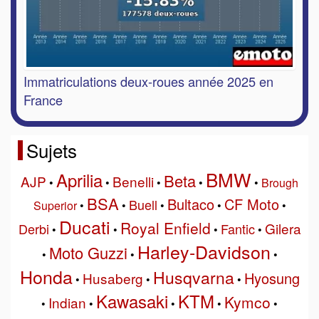
Immatriculations deux-roues année 2025 en
France
Sujets
BMW
Aprilia
Beta
AJP
Benelli
•
•
•
•
•
Brough
BSA
Bultaco
CF Moto
Buell
Superior
•
•
•
•
•
Ducati
Royal Enfield
Gilera
Derbi
Fantic
•
•
•
•
Harley-Davidson
Moto Guzzi
•
•
•
Honda
Husqvarna
Hyosung
Husaberg
•
•
•
Kawasaki
KTM
Kymco
Indian
•
•
•
•
•