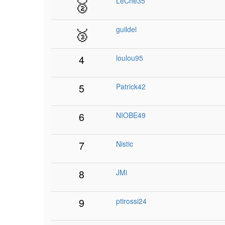
🥈
LeChe35
🥉
guildel
4
loulou95
5
Patrick42
6
NIOBE49
7
Nistic
8
JMi
9
ptirossi24