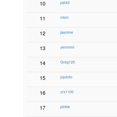
10
pat42
11
mbm
12
jasmine
13
yenmimi
14
Greg125
15
jujutoto
16
zrx1100
17
pinkie