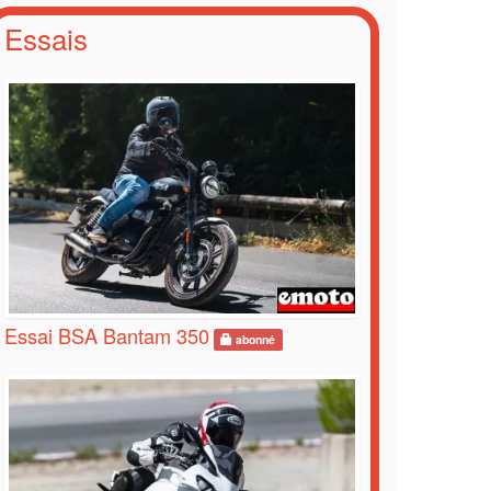
Essais
Essai BSA Bantam 350
abonné