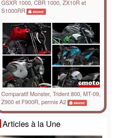
GSXR 1000, CBR 1000, ZX10R et
S1000RR
abonné
Comparatif Monster, Trident 800, MT-09,
Z900 et F900R, permis A2
abonné
Articles à la Une