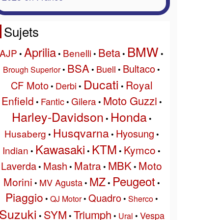
Sujets
BMW
Aprilia
Beta
AJP
Benelli
•
•
•
•
•
BSA
Bultaco
Buell
Brough Superior
•
•
•
•
Ducati
Royal
CF Moto
Derbi
•
•
•
Moto Guzzi
Enfield
Gilera
Fantic
•
•
•
•
Harley-Davidson
Honda
•
•
Husqvarna
Hyosung
Husaberg
•
•
•
Kawasaki
KTM
Kymco
Indian
•
•
•
•
MBK
Matra
Moto
Laverda
Mash
•
•
•
•
Peugeot
MZ
Morini
MV Agusta
•
•
•
•
Piaggio
Quadro
•
QJ Motor
•
•
Sherco
•
Suzuki
SYM
Triumph
Vespa
•
•
•
Ural
•