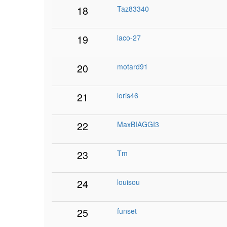
18
Taz83340
19
laco-27
20
motard91
21
loris46
22
MaxBIAGGI3
23
Tm
24
louisou
25
funset