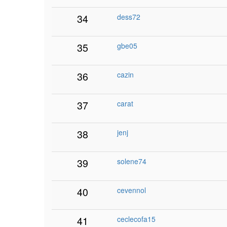
34
dess72
35
gbe05
36
cazin
37
carat
38
jenj
39
solene74
40
cevennol
41
ceclecofa15