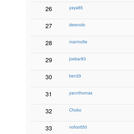
26
yaya85
27
desmolo
28
marmotte
29
joebar83
30
ben29
31
yannthomas
32
Choko
33
nofoott50