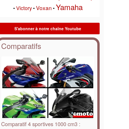
Yamaha
Voxan
Victory
•
•
•
Comparatifs
Comparatif 4 sportives 1000 cm3 :