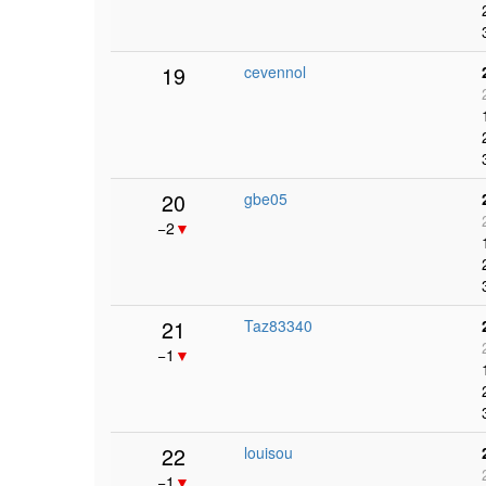
19
cevennol
20
gbe05
−2
▼
21
Taz83340
−1
▼
22
louisou
−1
▼