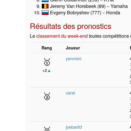
Jeremy Van Horebeek (89) − Yamaha
Evgeny Bobryshev (777) − Honda
Résultats des pronostics
Le
classement du week-end
toutes compétitions
Rang
Joueur
🥇
yenmimi
+2
▲
🥈
carat
🥉
joebar83