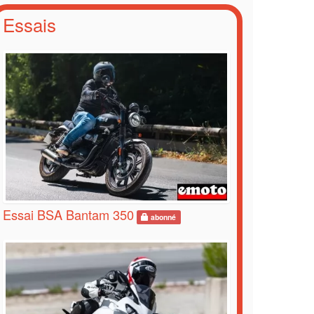
Essais
Essai BSA Bantam 350
abonné