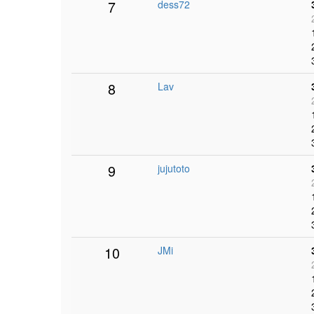
7
dess72
8
Lav
9
jujutoto
10
JMi