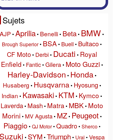
Sujets
BMW
Aprilia
Beta
AJP
Benelli
•
•
•
•
•
BSA
Bultaco
Buell
Brough Superior
•
•
•
•
Ducati
Royal
CF Moto
Derbi
•
•
•
Moto Guzzi
Enfield
Gilera
Fantic
•
•
•
•
Harley-Davidson
Honda
•
•
Husqvarna
Hyosung
Husaberg
•
•
•
Kawasaki
KTM
Kymco
Indian
•
•
•
•
MBK
Matra
Moto
Laverda
Mash
•
•
•
•
Peugeot
MZ
Morini
MV Agusta
•
•
•
•
Piaggio
Quadro
•
QJ Motor
•
•
Sherco
•
Suzuki
SYM
Triumph
Vespa
•
•
•
Ural
•