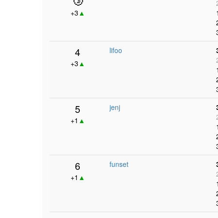
+3
▲
4
lifoo
+3
▲
5
jenj
+1
▲
6
funset
+1
▲