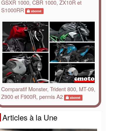
GSXR 1000, CBR 1000, ZX10R et
S1000RR
abonné
Comparatif Monster, Trident 800, MT-09,
Z900 et F900R, permis A2
abonné
Articles à la Une