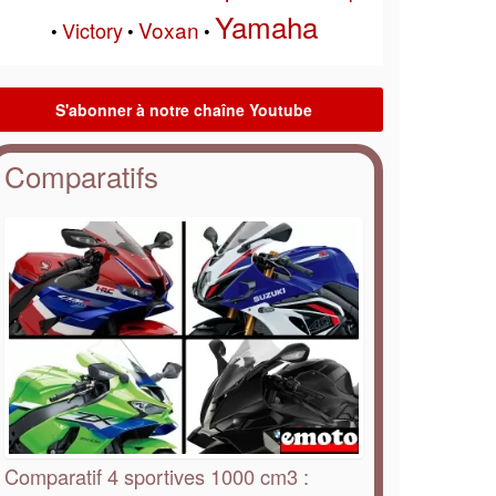
Yamaha
Voxan
Victory
•
•
•
Comparatifs
Comparatif 4 sportives 1000 cm3 :