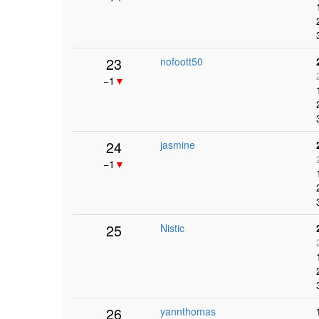
23
nofoott50
−1
▼
24
jasmine
−1
▼
25
Nistic
26
yannthomas