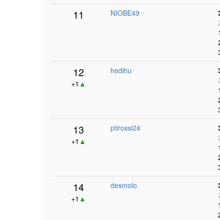
11
NIOBE49
12
hedihu
+1
▲
13
ptirossi24
+1
▲
14
desmolo
+1
▲