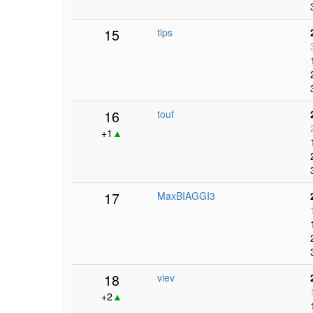
15
tips
16
touf
+1
▲
17
MaxBIAGGI3
18
viev
+2
▲