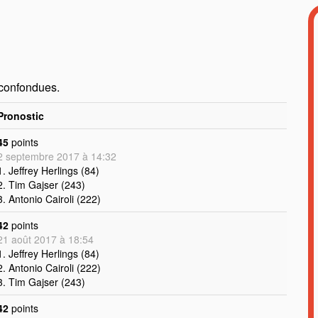
 confondues.
Pronostic
45
points
2 septembre 2017 à 14:32
1. Jeffrey Herlings (84)
2. Tim Gajser (243)
3. Antonio Cairoli (222)
42
points
21 août 2017 à 18:54
1. Jeffrey Herlings (84)
2. Antonio Cairoli (222)
3. Tim Gajser (243)
42
points