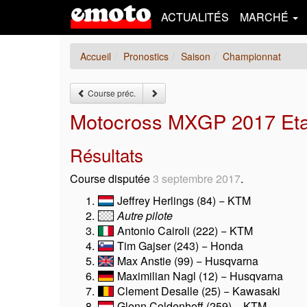
ACTUALITÉS
MARCHÉ
Accueil
Pronostics
Saison
Championnat
Course préc.
Motocross MXGP 2017 Etat
Résultats
Course disputée
3 septembre 2017
.
Jeffrey Herlings (84) − KTM
Autre pilote
Antonio Cairoli (222) − KTM
Tim Gajser (243) − Honda
Max Anstie (99) − Husqvarna
Maximilian Nagl (12) − Husqvarna
Clement Desalle (25) − Kawasaki
Glenn Coldenhoff (259) − KTM