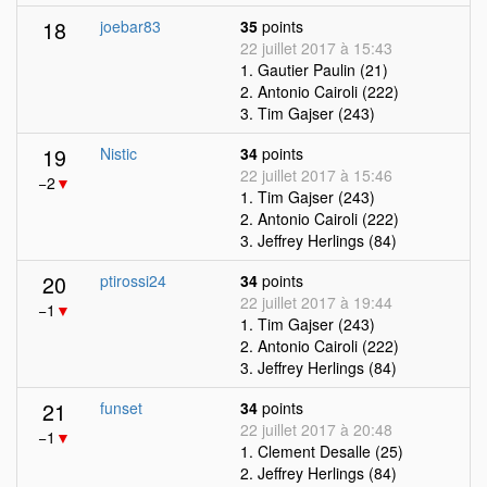
18
joebar83
35
points
22 juillet 2017 à 15:43
1. Gautier Paulin (21)
2. Antonio Cairoli (222)
3. Tim Gajser (243)
19
Nistic
34
points
22 juillet 2017 à 15:46
−2
▼
1. Tim Gajser (243)
2. Antonio Cairoli (222)
3. Jeffrey Herlings (84)
20
ptirossi24
34
points
22 juillet 2017 à 19:44
−1
▼
1. Tim Gajser (243)
2. Antonio Cairoli (222)
3. Jeffrey Herlings (84)
21
funset
34
points
22 juillet 2017 à 20:48
−1
▼
1. Clement Desalle (25)
2. Jeffrey Herlings (84)