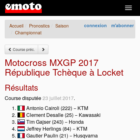
Togg
navig
connexion
m'abonner
Accueil
Pronostics
Saison
Championnat
Course préc.
Motocross MXGP 2017
République Tchèque à Locket
Résultats
Course disputée
23 juillet 2017
.
Antonio Cairoli (222) − KTM
Clement Desalle (25) − Kawasaki
Tim Gajser (243) − Honda
Jeffrey Herlings (84) − KTM
Gautier Paulin (21) − Husqvarna