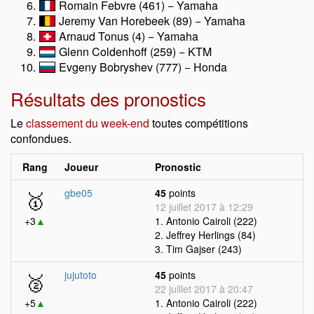
Romain Febvre (461) − Yamaha
Jeremy Van Horebeek (89) − Yamaha
Arnaud Tonus (4) − Yamaha
Glenn Coldenhoff (259) − KTM
Evgeny Bobryshev (777) − Honda
Résultats des pronostics
Le
classement du week-end
toutes compétitions
confondues.
Rang
Joueur
Pronostic
🥇
gbe05
45
points
12 juillet 2017 à 12:29
+3
▲
1. Antonio Cairoli (222)
2. Jeffrey Herlings (84)
3. Tim Gajser (243)
🥈
jujutoto
45
points
22 juillet 2017 à 20:47
+5
▲
1. Antonio Cairoli (222)