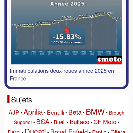
Immatriculations deux-roues année 2025 en
France
Sujets
BMW
Aprilia
Beta
AJP
Benelli
•
•
•
•
•
Brough
BSA
Bultaco
CF Moto
Buell
Superior
•
•
•
•
•
Ducati
Royal Enfield
Gilera
Derbi
Fantic
•
•
•
•