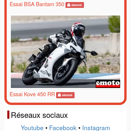
Essai BSA Bantam 350
abonné
Essai Kove 450 RR
abonné
Réseaux sociaux
Youtube
•
Facebook
•
Instagram