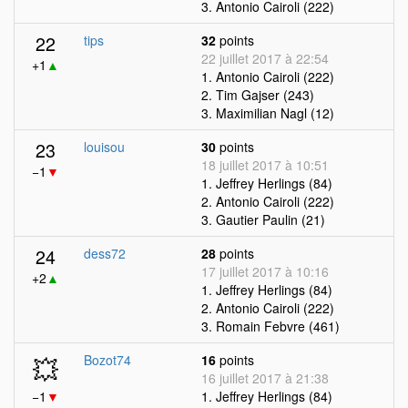
3. Antonio Cairoli (222)
22
tips
32
points
22 juillet 2017 à 22:54
+1
▲
1. Antonio Cairoli (222)
2. Tim Gajser (243)
3. Maximilian Nagl (12)
23
louisou
30
points
18 juillet 2017 à 10:51
−1
▼
1. Jeffrey Herlings (84)
2. Antonio Cairoli (222)
3. Gautier Paulin (21)
24
dess72
28
points
17 juillet 2017 à 10:16
+2
▲
1. Jeffrey Herlings (84)
2. Antonio Cairoli (222)
3. Romain Febvre (461)
💥
Bozot74
16
points
16 juillet 2017 à 21:38
−1
▼
1. Jeffrey Herlings (84)