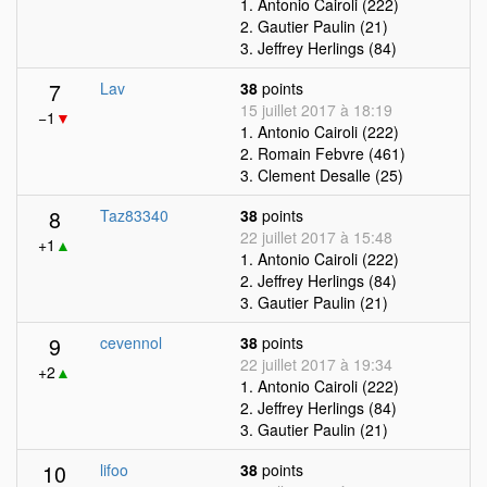
1. Antonio Cairoli (222)
2. Gautier Paulin (21)
3. Jeffrey Herlings (84)
7
Lav
38
points
15 juillet 2017 à 18:19
−1
▼
1. Antonio Cairoli (222)
2. Romain Febvre (461)
3. Clement Desalle (25)
8
Taz83340
38
points
22 juillet 2017 à 15:48
+1
▲
1. Antonio Cairoli (222)
2. Jeffrey Herlings (84)
3. Gautier Paulin (21)
9
cevennol
38
points
22 juillet 2017 à 19:34
+2
▲
1. Antonio Cairoli (222)
2. Jeffrey Herlings (84)
3. Gautier Paulin (21)
10
lifoo
38
points