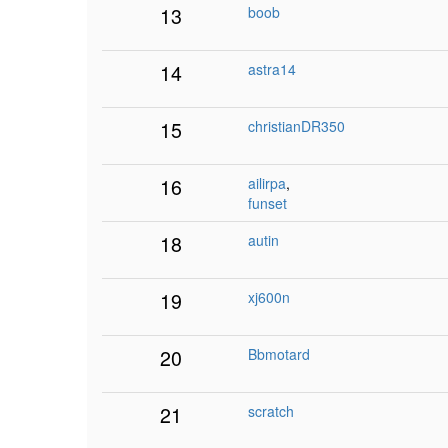
13
boob
14
astra14
15
christianDR350
16
ailirpa
,
funset
18
autin
19
xj600n
20
Bbmotard
21
scratch