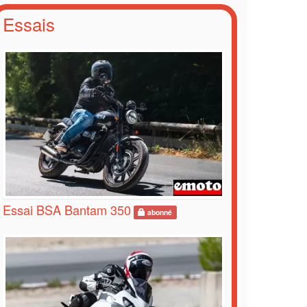
Essais
Essai BSA Bantam 350
abonné