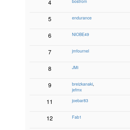
4
bostrom
5
endurance
6
NIOBE49
7
jmfournel
8
JMi
9
breizkanaki
,
jefmx
11
joebar83
12
Fab1