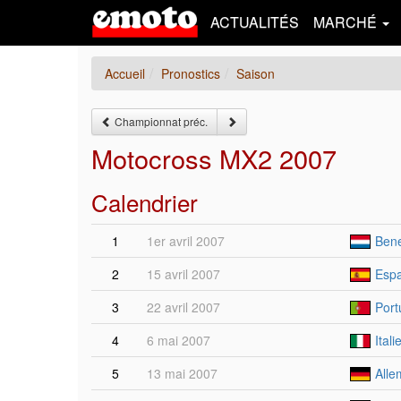
ACTUALITÉS
MARCHÉ
Accueil
Pronostics
Saison
Championnat préc.
Motocross MX2 2007
Calendrier
1
1er avril 2007
Bene
2
15 avril 2007
Espa
3
22 avril 2007
Port
4
6 mai 2007
Ital
5
13 mai 2007
Alle