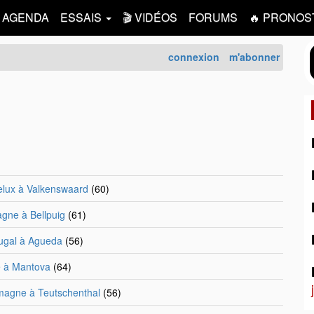
AGENDA
ESSAIS
🎬 VIDÉOS
FORUMS
🔥 PRONOS
connexion
m'abonner
lux à Valkenswaard
(60)
gne à Bellpuig
(61)
ugal à Agueda
(56)
ie à Mantova
(64)
magne à Teutschenthal
(56)