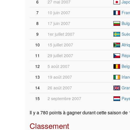
6
27 mai 2007
Jap
7
10 juin 2007
Fran
8
17 juin 2007
Bulg
9
1er juillet 2007
Suèd
10
15 juillet 2007
Afri
11
29 juillet 2007
Répu
12
5 août 2007
Belg
13
19 août 2007
Irla
14
26 août 2007
Gra
15
2 septembre 2007
Pays
Il y a 780 points à gagner durant cette saison de
Classement