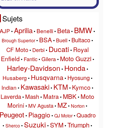
Sujets
BMW
Aprilia
Beta
AJP
Benelli
•
•
•
•
•
BSA
Bultaco
Buell
Brough Superior
•
•
•
•
Ducati
Royal
CF Moto
Derbi
•
•
•
Moto Guzzi
Enfield
Gilera
Fantic
•
•
•
•
Harley-Davidson
Honda
•
•
Husqvarna
Hyosung
Husaberg
•
•
•
Kawasaki
KTM
Kymco
Indian
•
•
•
•
MBK
Matra
Moto
Laverda
Mash
•
•
•
•
MZ
Morini
MV Agusta
•
•
•
Norton
•
Peugeot
Piaggio
Quadro
•
•
QJ Motor
•
Suzuki
SYM
Triumph
•
Sherco
•
•
•
•