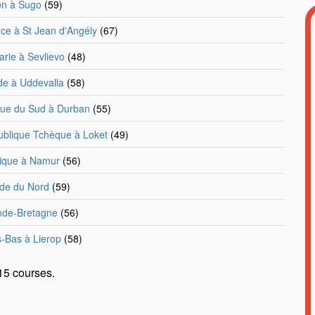
on à Sugo
(59)
ce à St Jean d'Angély
(67)
arie à Sevlievo
(48)
e à Uddevalla
(58)
que du Sud à Durban
(55)
blique Tchèque à Loket
(49)
ique à Namur
(56)
nde du Nord
(59)
nde-Bretagne
(56)
-Bas à Lierop
(58)
 15 courses.