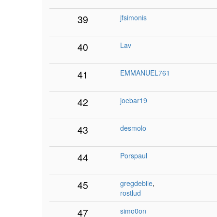
39
jfsimonis
40
Lav
41
EMMANUEL761
42
joebar19
43
desmolo
44
Porspaul
45
gregdebile
,
rostlud
47
simo0on