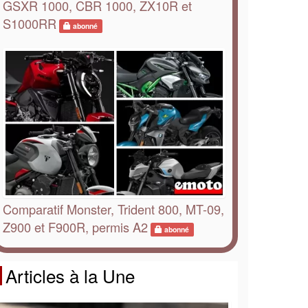
GSXR 1000, CBR 1000, ZX10R et
S1000RR
abonné
Comparatif Monster, Trident 800, MT-09,
Z900 et F900R, permis A2
abonné
Articles à la Une