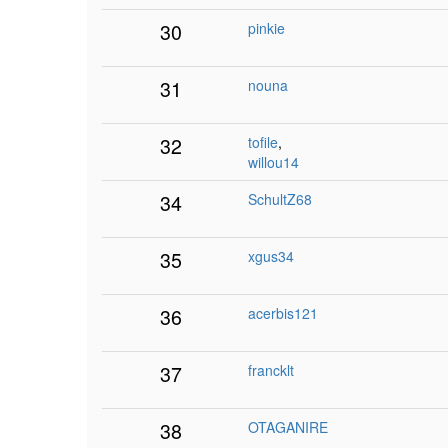
30
pinkie
31
nouna
32
tofile
,
willou14
34
SchultZ68
35
xgus34
36
acerbis121
37
francklt
38
OTAGANIRE