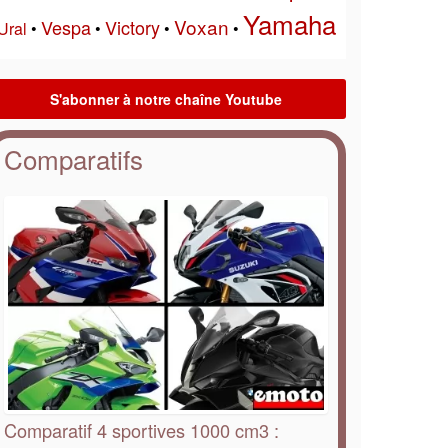
Yamaha
Voxan
Vespa
Victory
Ural
•
•
•
•
Comparatifs
Comparatif 4 sportives 1000 cm3 :