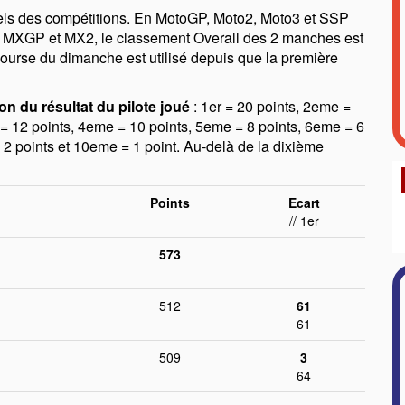
iciels des compétitions. En MotoGP, Moto2, Moto3 et SSP
. En MXGP et MX2, le classement Overall des 2 manches est
 course du dimanche est utilisé depuis que la première
on du résultat du pilote joué
: 1er = 20 points, 2eme =
= 12 points, 4eme = 10 points, 5eme = 8 points, 6eme = 6
 2 points et 10eme = 1 point. Au-delà de la dixième
Points
Ecart
// 1er
573
512
61
61
509
3
64