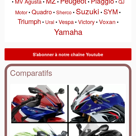
Peugeot
MZ
Piaggio
MV Agusta
•
•
•
•
•
QJ
Suzuki
SYM
Quadro
Motor
•
•
Sherco
•
•
•
Triumph
Voxan
Vespa
Victory
•
Ural
•
•
•
•
Yamaha
Comparatifs