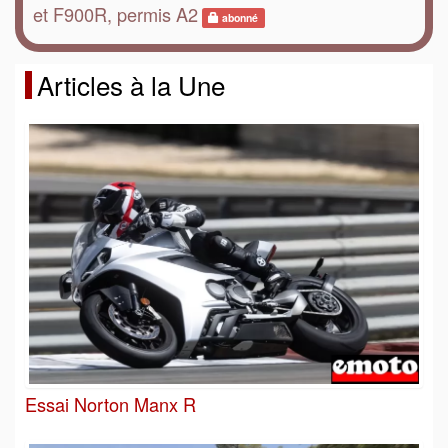
et F900R, permis A2
abonné
Articles à la Une
Essai Norton Manx R