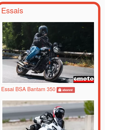
Essais
Essai BSA Bantam 350
abonné