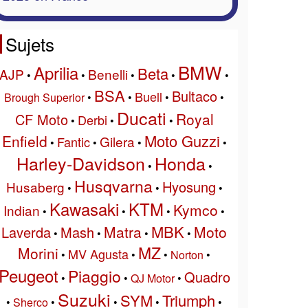
Sujets
BMW
Aprilia
Beta
AJP
Benelli
•
•
•
•
•
BSA
Bultaco
Buell
Brough Superior
•
•
•
•
Ducati
Royal
CF Moto
Derbi
•
•
•
Moto Guzzi
Enfield
Gilera
Fantic
•
•
•
•
Harley-Davidson
Honda
•
•
Husqvarna
Hyosung
Husaberg
•
•
•
Kawasaki
KTM
Kymco
Indian
•
•
•
•
MBK
Matra
Moto
Laverda
Mash
•
•
•
•
MZ
Morini
MV Agusta
•
•
•
Norton
•
Peugeot
Piaggio
Quadro
•
•
QJ Motor
•
Suzuki
SYM
Triumph
•
Sherco
•
•
•
•