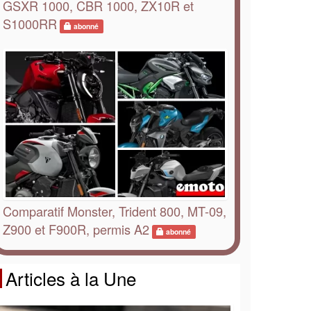
GSXR 1000, CBR 1000, ZX10R et
S1000RR
abonné
Comparatif Monster, Trident 800, MT-09,
Z900 et F900R, permis A2
abonné
Articles à la Une