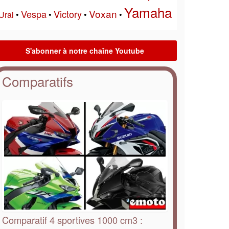
Yamaha
Voxan
Vespa
Victory
Ural
•
•
•
•
Comparatifs
Comparatif 4 sportives 1000 cm3 :