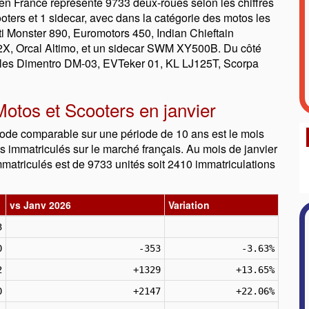
en France représente 9733 deux-roues selon les chiffres
ooters et 1 sidecar, avec dans la catégorie des motos les
i Monster 890, Euromotors 450, Indian Chieftain
2X, Orcal Altimo, et un sidecar SWM XY500B. Du côté
ver les Dimentro DM-03, EVTeker 01, KL LJ125T, Scorpa
otos et Scooters en janvier
iode comparable sur une période de 10 ans est le mois
 immatriculés sur le marché français. Au mois de janvier
matriculés est de 9733 unités soit 2410 immatriculations
vs Janv 2026
Variation
3
0
-353
-3.63%
2
+1329
+13.65%
0
+2147
+22.06%