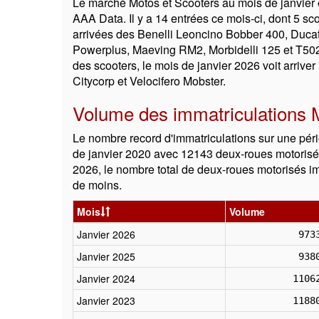
Le marché Motos et Scooters au mois de janvier 
AAA Data. Il y a 14 entrées ce mois-ci, dont 5 sc
arrivées des Benelli Leoncino Bobber 400, Ducat
Powerplus, Maeving RM2, Morbidelli 125 et T50
des scooters, le mois de janvier 2026 voit arri
Citycorp et Velocifero Mobster.
Volume des immatriculations M
Le nombre record d'immatriculations sur une pér
de janvier 2020 avec 12143 deux-roues motorisés
2026, le nombre total de deux-roues motorisés im
de moins.
Mois
Volume
Janvier 2026
973
Janvier 2025
938
Janvier 2024
1106
Janvier 2023
1188