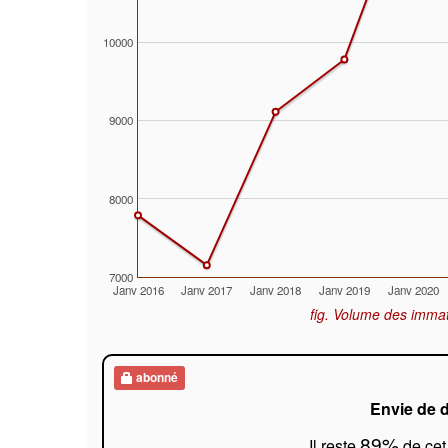
10000
9000
8000
7000
Janv 2016
Janv 2017
Janv 2018
Janv 2019
Janv 2020
fig. Volume des immat
abonné
Envie de d
89%
Il reste
de cet