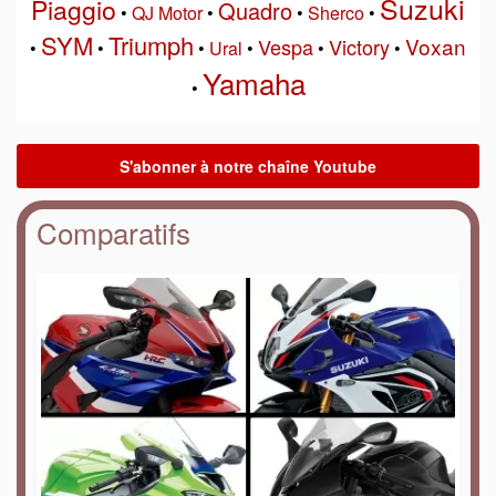
Suzuki
Piaggio
Quadro
•
QJ Motor
•
•
Sherco
•
SYM
Triumph
Voxan
Vespa
Victory
•
•
•
Ural
•
•
•
Yamaha
•
Comparatifs