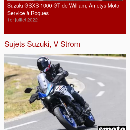
Suzuki GSXS 1000 GT de William, Ametys Moto
Service à Roques
1er juillet 2022
Sujets
Suzuki
,
V Strom