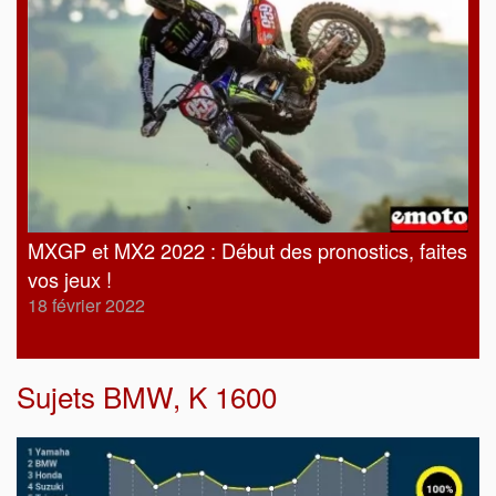
MXGP et MX2 2022 : Début des pronostics, faites
vos jeux !
18 février 2022
Sujets
BMW
,
K 1600