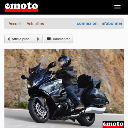
Togg
navig
connexion
m'abonner
Accueil
Actualités
Article préc.
Commenter