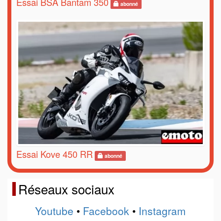
Essai BSA Bantam 350
abonné
Essai Kove 450 RR
abonné
Réseaux sociaux
Youtube
•
Facebook
•
Instagram