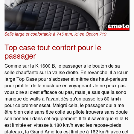
Selle large et confortable à 745 mm, ici en Option 719
Top case tout confort pour le
passager
Comme sur la K 1600 B, le passager a le bouton de sa
selle chauffante sur la valise droite. En revanche, il a ici un
large Top Case pour s'adosser et même des haut-parleurs
pour profiter de la musique en voyageant. Je ne peux pas
vous dire si c'est efficace ou pas, mais je sais que la sono
manque de watts à l'avant dès qu'on passe les 80 km/h
pour ce premier essai. Malgré cela, le passager qui aime
être bien calé sans être collé au pilote trouvera sans doute
son bonheur dans cet équipement. Il faut savoir que si la B
est limitée en vitesse à 180 km/h avec les repose-pieds
plateaux, la Grand America est limitée à 162 km/h avec cet