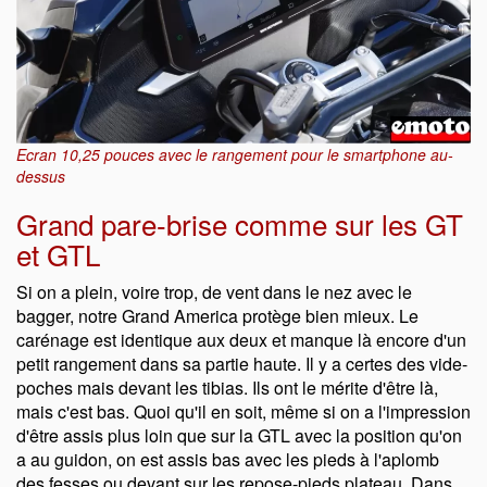
Ecran 10,25 pouces avec le rangement pour le smartphone au-
dessus
Grand pare-brise comme sur les GT
et GTL
Si on a plein, voire trop, de vent dans le nez avec le
bagger, notre Grand America protège bien mieux. Le
carénage est identique aux deux et manque là encore d'un
petit rangement dans sa partie haute. Il y a certes des vide-
poches mais devant les tibias. Ils ont le mérite d'être là,
mais c'est bas. Quoi qu'il en soit, même si on a l'impression
d'être assis plus loin que sur la GTL avec la position qu'on
a au guidon, on est assis bas avec les pieds à l'aplomb
des fesses ou devant sur les repose-pieds plateau. Dans