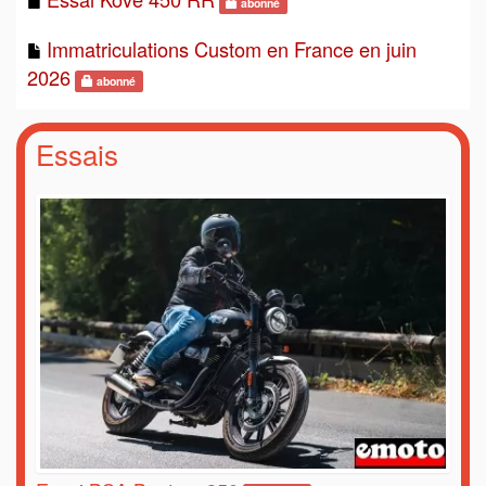
abonné
Immatriculations Custom en France en juin
2026
abonné
Essais