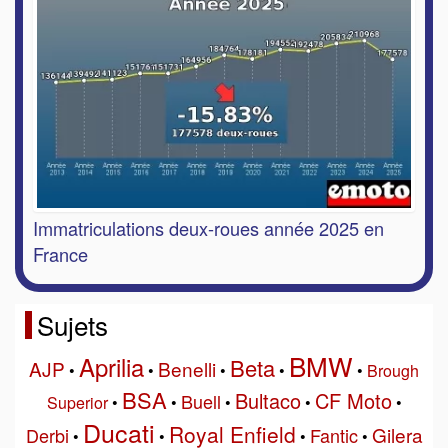
Immatriculations deux-roues année 2025 en
France
Sujets
BMW
Aprilia
Beta
AJP
Benelli
•
•
•
•
•
Brough
BSA
Bultaco
CF Moto
Buell
Superior
•
•
•
•
•
Ducati
Royal Enfield
Gilera
Derbi
Fantic
•
•
•
•