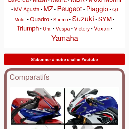
Peugeot
MZ
Piaggio
MV Agusta
•
•
•
•
•
QJ
Suzuki
SYM
Quadro
Motor
•
•
Sherco
•
•
•
Triumph
Voxan
Vespa
Victory
•
Ural
•
•
•
•
Yamaha
Comparatifs