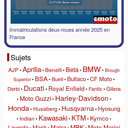
Immatriculations deux-roues année 2025 en
France
Sujets
BMW
Aprilia
Beta
AJP
Benelli
•
•
•
•
•
Brough
BSA
Bultaco
CF Moto
Buell
Superior
•
•
•
•
•
Ducati
Royal Enfield
Gilera
Derbi
Fantic
•
•
•
•
Harley-Davidson
Moto Guzzi
•
•
•
Honda
Husqvarna
Hyosung
Husaberg
•
•
•
Kawasaki
KTM
Kymco
Indian
•
•
•
•
•
MBK
Matra
Moto Morini
Laverda
Mash
•
•
•
•