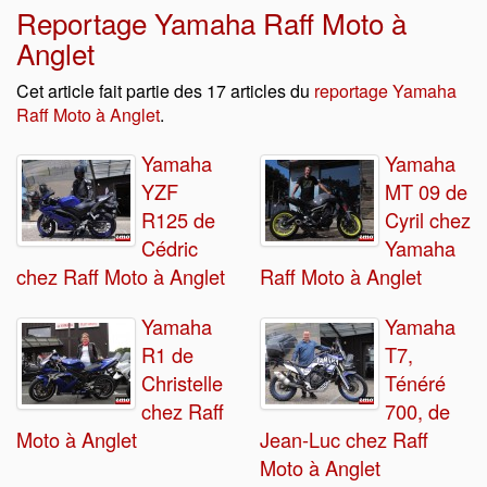
Reportage Yamaha Raff Moto à
Anglet
Cet article fait partie des 17 articles du
reportage Yamaha
Raff Moto à Anglet
.
Yamaha
Yamaha
YZF
MT 09 de
R125 de
Cyril chez
Cédric
Yamaha
chez Raff Moto à Anglet
Raff Moto à Anglet
Yamaha
Yamaha
R1 de
T7,
Christelle
Ténéré
chez Raff
700, de
Moto à Anglet
Jean-Luc chez Raff
Moto à Anglet