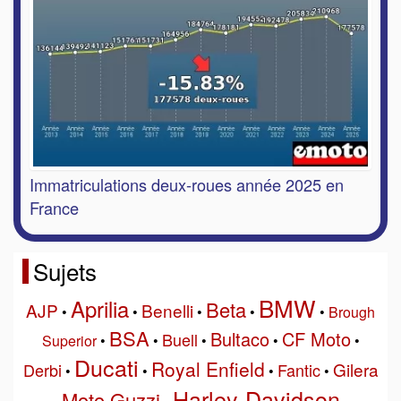
Immatriculations deux-roues année 2025 en
France
Sujets
BMW
Aprilia
Beta
AJP
Benelli
•
•
•
•
•
Brough
BSA
Bultaco
CF Moto
Buell
Superior
•
•
•
•
•
Ducati
Royal Enfield
Gilera
Derbi
Fantic
•
•
•
•
Harley-Davidson
Moto Guzzi