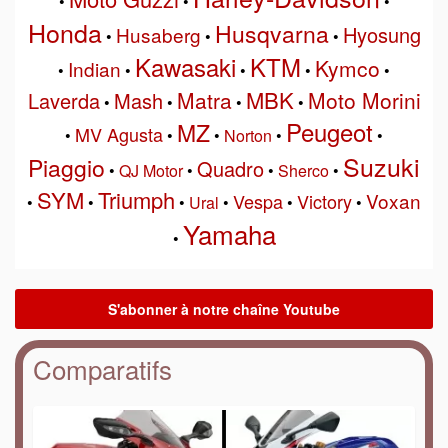
•
•
•
Honda
Husqvarna
Hyosung
Husaberg
•
•
•
Kawasaki
KTM
Kymco
Indian
•
•
•
•
•
MBK
Matra
Moto Morini
Laverda
Mash
•
•
•
•
Peugeot
MZ
MV Agusta
•
•
•
Norton
•
•
Suzuki
Piaggio
Quadro
•
QJ Motor
•
•
Sherco
•
SYM
Triumph
Voxan
Vespa
Victory
•
•
•
Ural
•
•
•
Yamaha
•
Comparatifs