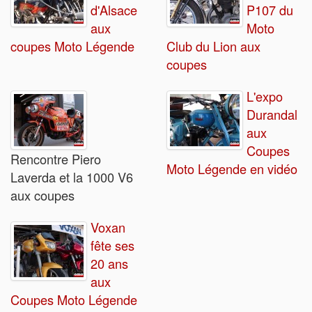
d'Alsace
P107 du
aux
Moto
coupes Moto Légende
Club du Lion aux
coupes
L'expo
Durandal
aux
Coupes
Rencontre Piero
Moto Légende en vidéo
Laverda et la 1000 V6
aux coupes
Voxan
fête ses
20 ans
aux
Coupes Moto Légende