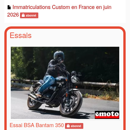
Immatriculations Custom en France en juin
2026
abonné
Essais
Essai BSA Bantam 350
abonné