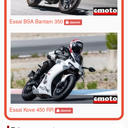
Essai BSA Bantam 350
abonné
Essai Kove 450 RR
abonné