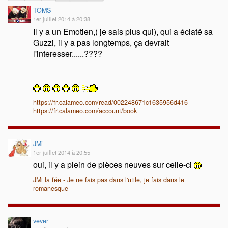
TOMS
1er juillet 2014 à 20:38
Il y a un Emotien,( je sais plus qui), qui a éclaté sa
Guzzi, il y a pas longtemps, ça devrait
l'interesser......????
https://fr.calameo.com/read/002248671c1635956d416
https://fr.calameo.com/account/book
JMi
1er juillet 2014 à 20:55
oui, il y a plein de pièces neuves sur celle-ci
JMi la fée - Je ne fais pas dans l'utile, je fais dans le
romanesque
vever