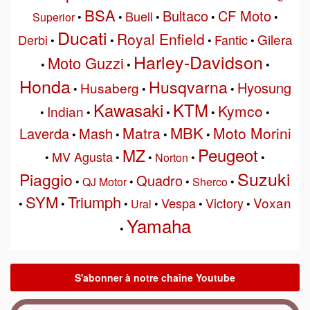
BSA
Bultaco
CF Moto
Buell
Superior
•
•
•
•
•
Ducati
Royal Enfield
Gilera
Derbi
Fantic
•
•
•
•
Harley-Davidson
Moto Guzzi
•
•
•
Honda
Husqvarna
Hyosung
Husaberg
•
•
•
Kawasaki
KTM
Kymco
Indian
•
•
•
•
•
MBK
Matra
Moto Morini
Laverda
Mash
•
•
•
•
Peugeot
MZ
MV Agusta
•
•
•
Norton
•
•
Suzuki
Piaggio
Quadro
•
QJ Motor
•
•
Sherco
•
SYM
Triumph
Voxan
Vespa
Victory
•
•
•
Ural
•
•
•
Yamaha
•