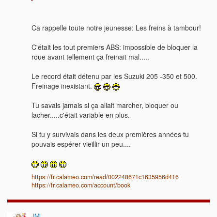
Ca rappelle toute notre jeunesse: Les freins à tambour!
C'était les tout premiers ABS: impossible de bloquer la
roue avant tellement ça freinait mal.....
Le record était détenu par les Suzuki 205 -350 et 500.
Freinage inexistant.
Tu savais jamais si ça allait marcher, bloquer ou
lacher.....c'était variable en plus.
Si tu y survivais dans les deux premières années tu
pouvais espérer vieillir un peu....
https://fr.calameo.com/read/002248671c1635956d416
https://fr.calameo.com/account/book
JMi