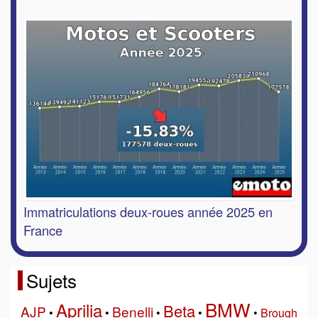
Immatriculations deux-roues année 2025 en
France
Sujets
BMW
Aprilia
Beta
AJP
Benelli
•
•
•
•
•
Brough