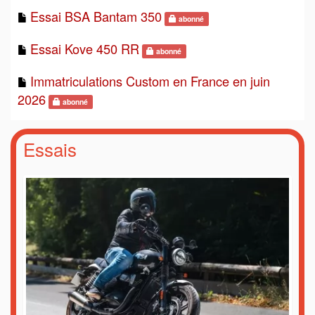
Essai BSA Bantam 350
abonné
Essai Kove 450 RR
abonné
Immatriculations Custom en France en juin
2026
abonné
Essais