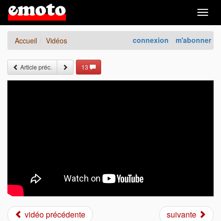
Togg
navig
connexion
m'abonner
Accueil
Vidéos
Article préc.
13
vidéo précédente
suivante