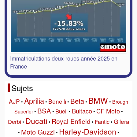
Immatriculations deux-roues année 2025 en
France
Sujets
BMW
Aprilia
Beta
AJP
Benelli
•
•
•
•
•
Brough
BSA
Bultaco
CF Moto
Buell
Superior
•
•
•
•
•
Ducati
Royal Enfield
Gilera
Derbi
Fantic
•
•
•
•
Harley-Davidson
Moto Guzzi
•
•
•