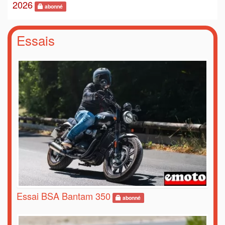
2026
abonné
Essais
Essai BSA Bantam 350
abonné