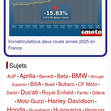
Immatriculations deux-roues année 2025 en
France
Sujets
BMW
Aprilia
Beta
AJP
Benelli
•
•
•
•
•
Brough
BSA
Bultaco
CF Moto
Buell
Superior
•
•
•
•
•
Ducati
Royal Enfield
Gilera
Derbi
Fantic
•
•
•
•
Harley-Davidson
Moto Guzzi
•
•
•
Honda
Husqvarna
Hyosung
Husaberg
•
•
•