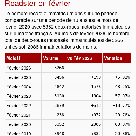
Roadster en février
Le nombre record d'immatriculations sur une période
comparable sur une période de 10 ans est le mois de
février 2020 avec 5352 deux-roues motorisés immatriculés
sur le marché français. Au mois de février 2026, le nombre
total de deux-roues motorisés immatriculés est de 3266
unités soit 2086 immatriculations de moins.
Mois
Volume
vs Fév 2026
Variation
Février 2026
3266
Février 2025
3456
+190
+5.82%
Février 2024
4842
+1576
+48.25%
Février 2023
5130
+1864
+57.07%
Février 2022
3879
+613
+18.77%
Février 2021
4238
+972
+29.76%
Février 2020
5352
+2086
+63.87%
Février 2019
3948
+682
+20.88%