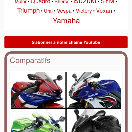
Suzuki
SYM
Quadro
Motor
•
•
Sherco
•
•
•
Triumph
Voxan
Vespa
Victory
•
Ural
•
•
•
•
Yamaha
Comparatifs