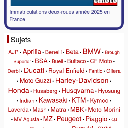
Immatriculations deux-roues année 2025 en
France
Sujets
BMW
Aprilia
Beta
AJP
Benelli
•
•
•
•
•
Brough
BSA
Bultaco
CF Moto
Buell
Superior
•
•
•
•
•
Ducati
Royal Enfield
Gilera
Derbi
Fantic
•
•
•
•
Harley-Davidson
Moto Guzzi
•
•
•
Honda
Husqvarna
Hyosung
Husaberg
•
•
•
Kawasaki
KTM
Kymco
Indian
•
•
•
•
•
MBK
Matra
Moto Morini
Laverda
Mash
•
•
•
•
Peugeot
MZ
Piaggio
MV Agusta
•
•
•
•
•
QJ