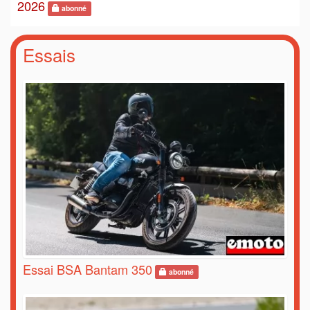
2026
abonné
Essais
Essai BSA Bantam 350
abonné