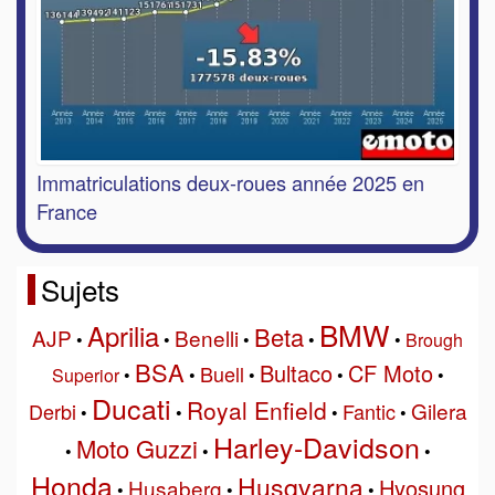
Immatriculations deux-roues année 2025 en
France
Sujets
BMW
Aprilia
Beta
AJP
Benelli
•
•
•
•
•
Brough
BSA
Bultaco
CF Moto
Buell
Superior
•
•
•
•
•
Ducati
Royal Enfield
Gilera
Derbi
Fantic
•
•
•
•
Harley-Davidson
Moto Guzzi
•
•
•
Honda
Husqvarna
Hyosung
Husaberg
•
•
•