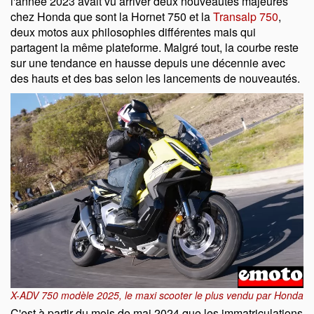
l'année 2023 avait vu arriver deux nouveautés majeures
chez Honda que sont la Hornet 750 et la
Transalp 750
,
deux motos aux philosophies différentes mais qui
partagent la même plateforme. Malgré tout, la courbe reste
sur une tendance en hausse depuis une décennie avec
des hauts et des bas selon les lancements de nouveautés.
X-ADV 750 modèle 2025, le maxi scooter le plus vendu par Honda
C'est à partir du mois de mai 2024 que les immatriculations