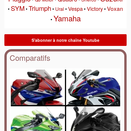
SYM
Triumph
Voxan
Vespa
Victory
•
•
•
Ural
•
•
•
Yamaha
•
Comparatifs