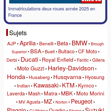
Immatriculations deux-roues année 2025 en
France
Sujets
BMW
Aprilia
Beta
AJP
Benelli
•
•
•
•
•
Brough
BSA
Bultaco
CF Moto
Buell
Superior
•
•
•
•
•
Ducati
Royal Enfield
Gilera
Derbi
Fantic
•
•
•
•
Harley-Davidson
Moto Guzzi
•
•
•
Honda
Husqvarna
Hyosung
Husaberg
•
•
•
Kawasaki
KTM
Kymco
Indian
•
•
•
•
•
MBK
Matra
Moto Morini
Laverda
Mash
•
•
•
•
Peugeot
MZ
MV Agusta
•
•
•
Norton
•
•
Suzuki
Piaggio
Quadro
•
QJ Motor
•
•
Sherco
•