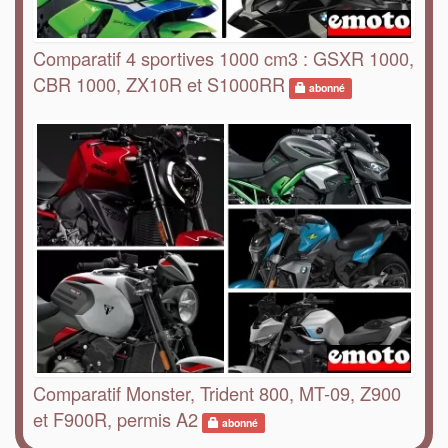
Comparatif 4 sportives 1000 cm3 : GSXR 1000,
CBR 1000, ZX10R et S1000RR
abonné
Comparatif Monster, Trident 800, MT-09, Z900
et F900R, permis A2
abonné