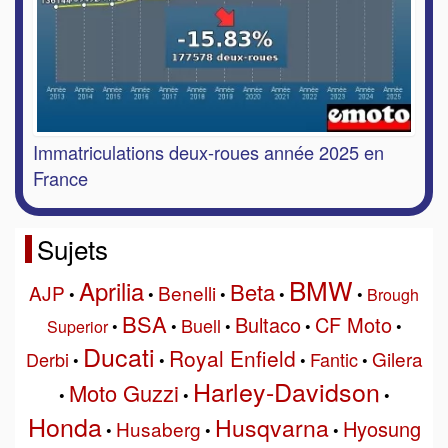
Immatriculations deux-roues année 2025 en
France
Sujets
BMW
Aprilia
Beta
AJP
Benelli
•
•
•
•
•
Brough
BSA
Bultaco
CF Moto
Buell
Superior
•
•
•
•
•
Ducati
Royal Enfield
Gilera
Derbi
Fantic
•
•
•
•
Harley-Davidson
Moto Guzzi
•
•
•
Honda
Husqvarna
Hyosung
Husaberg
•
•
•