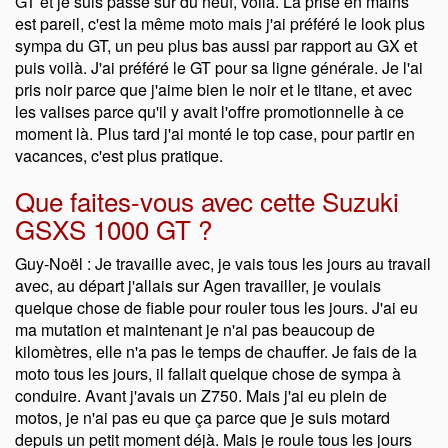
GT et je suis passé sur du neuf, voilà. La prise en mains
est pareil, c'est la même moto mais j'ai préféré le look plus
sympa du GT, un peu plus bas aussi par rapport au GX et
puis voilà. J'ai préféré le GT pour sa ligne générale. Je l'ai
pris noir parce que j'aime bien le noir et le titane, et avec
les valises parce qu'il y avait l'offre promotionnelle à ce
moment là. Plus tard j'ai monté le top case, pour partir en
vacances, c'est plus pratique.
Que faites-vous avec cette Suzuki
GSXS 1000 GT ?
Guy-Noël : Je travaille avec, je vais tous les jours au travail
avec, au départ j'allais sur Agen travailler, je voulais
quelque chose de fiable pour rouler tous les jours. J'ai eu
ma mutation et maintenant je n'ai pas beaucoup de
kilomètres, elle n'a pas le temps de chauffer. Je fais de la
moto tous les jours, il fallait quelque chose de sympa à
conduire. Avant j'avais un Z750. Mais j'ai eu plein de
motos, je n'ai pas eu que ça parce que je suis motard
depuis un petit moment déjà. Mais je roule tous les jours