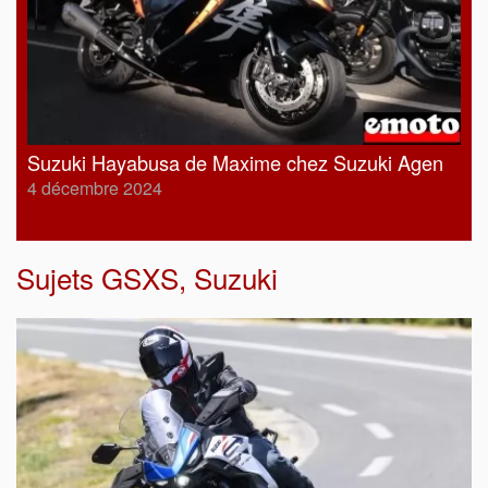
Suzuki Hayabusa de Maxime chez Suzuki Agen
4 décembre 2024
Sujets
GSXS
,
Suzuki