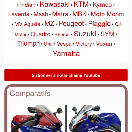
Kawasaki
KTM
Kymco
Indian
•
•
•
•
•
MBK
Matra
Moto Morini
Laverda
Mash
•
•
•
•
Peugeot
MZ
Piaggio
MV Agusta
•
•
•
•
•
QJ
Suzuki
SYM
Quadro
Motor
•
•
Sherco
•
•
•
Triumph
Voxan
Vespa
Victory
•
Ural
•
•
•
•
Yamaha
Comparatifs