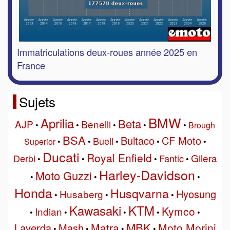
Immatriculations deux-roues année 2025 en
France
Sujets
BMW
Aprilia
Beta
AJP
Benelli
•
•
•
•
•
Brough
BSA
Bultaco
CF Moto
Buell
Superior
•
•
•
•
•
Ducati
Royal Enfield
Gilera
Derbi
Fantic
•
•
•
•
Harley-Davidson
Moto Guzzi
•
•
•
Honda
Husqvarna
Hyosung
Husaberg
•
•
•
Kawasaki
KTM
Kymco
Indian
•
•
•
•
•
MBK
Matra
Moto Morini
Laverda
Mash
•
•
•
•