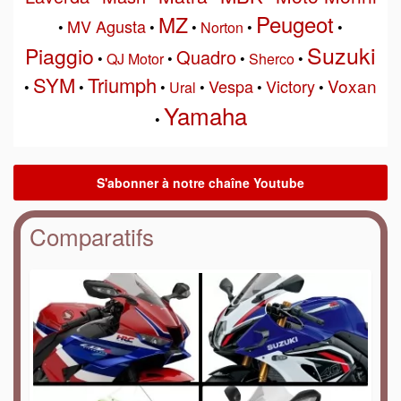
Peugeot
MZ
MV Agusta
•
•
•
Norton
•
•
Suzuki
Piaggio
Quadro
•
QJ Motor
•
•
Sherco
•
SYM
Triumph
Voxan
Vespa
Victory
•
•
•
Ural
•
•
•
Yamaha
•
Comparatifs