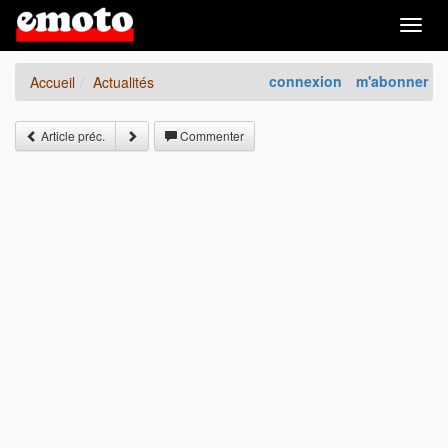
Togg
navig
connexion
m'abonner
Accueil
Actualités
Article préc.
Commenter