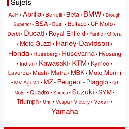
Sujets
BMW
Aprilia
Beta
AJP
Benelli
•
•
•
•
•
Brough
BSA
Bultaco
CF Moto
Buell
Superior
•
•
•
•
•
Ducati
Royal Enfield
Gilera
Derbi
Fantic
•
•
•
•
Harley-Davidson
Moto Guzzi
•
•
•
Honda
Husqvarna
Hyosung
Husaberg
•
•
•
Kawasaki
KTM
Kymco
Indian
•
•
•
•
•
MBK
Matra
Moto Morini
Laverda
Mash
•
•
•
•
Peugeot
MZ
Piaggio
MV Agusta
•
•
•
•
•
QJ
Suzuki
SYM
Quadro
Motor
•
•
Sherco
•
•
•
Triumph
Voxan
Vespa
Victory
•
Ural
•
•
•
•
Yamaha