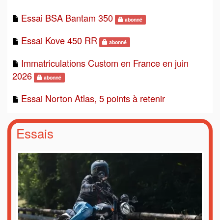
Essai BSA Bantam 350
abonné
Essai Kove 450 RR
abonné
Immatriculations Custom en France en juin
2026
abonné
Essai Norton Atlas, 5 points à retenir
Essais