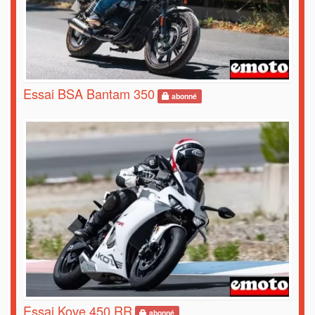
Essai BSA Bantam 350
abonné
Essai Kove 450 RR
abonné