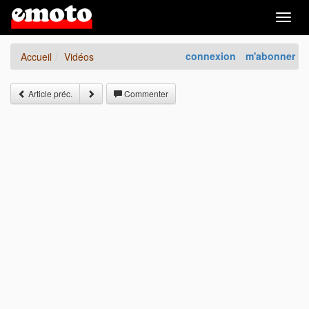
Togg
navig
connexion
m'abonner
Accueil
Vidéos
Article préc.
Commenter