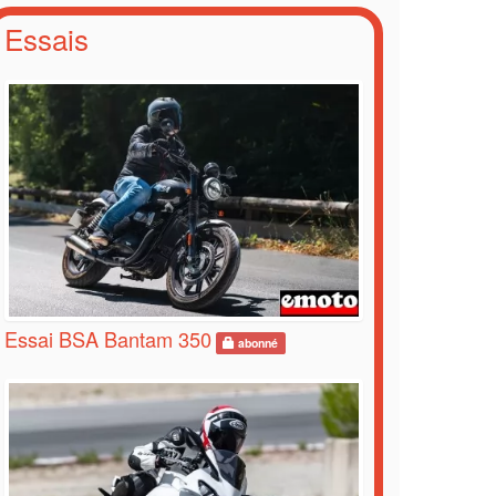
Essais
Essai BSA Bantam 350
abonné