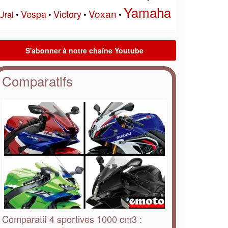
Yamaha
Voxan
Vespa
Victory
Ural
•
•
•
•
Comparatifs
Comparatif 4 sportives 1000 cm3 :