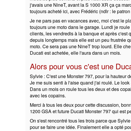
j'avais une NineT, avant la S 1000 XR ça ça marchai
toujours acheté ici, avec Frédéric (ndlr : le pat
Je ne pars pas en vacances avec, moi c'est le plais
toujours une moto dans le garage. Lundi je roul
clients, les vendredis à la banque et après c'es
depuis longtemps mais elle est un peu frustrée qua
moto. Ce sera pas une NineT trop lourd. Elle che
Ducati est achetée, elle l'aura dans un mois.
Alors pour vous c'est une Ducat
Sylvie : C'est une Monster 797, pour la hauteur d
Je me suis senti à l'aise quand j'ai roulé. Le look au
Dans un mois on roule tous les deux et des copa
avec les copains.
Merci à tous les deux pour cette discussion, b
1200 GSA et future Ducati Monster 797 qui est pe
On s'est rencontré tous les trois parce que Sylvi
pour se faire une idée. Finalement elle a opté pou