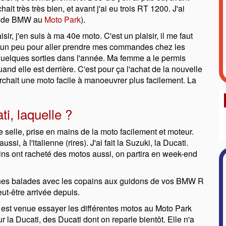
t très très bien, et avant j'ai eu trois RT 1200. J'ai
ron de BMW au
Moto Park
).
ir, j'en suis à ma 40e moto. C'est un plaisir, il me faut
e un peu pour aller prendre mes commandes chez les
t quelques sorties dans l'année. Ma femme a le permis
nd elle est derrière. C'est pour ça l'achat de la nouvelle
rchait une moto facile à manoeuvrer plus facilement. La
i, laquelle ?
e selle, prise en mains de la moto facilement et moteur.
ssi, à l'italienne (rires). J'ai fait la Suzuki, la Ducati.
ins ont racheté des motos aussi, on partira en week-end
onnes balades avec les copains aux guidons de vos BMW R
ut-être arrivée depuis.
e est venue essayer les différentes motos au Moto Park
r la Ducati, des Ducati dont on reparle bientôt. Elle n'a