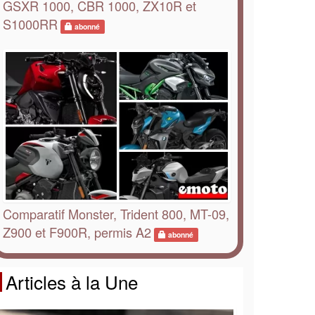
GSXR 1000, CBR 1000, ZX10R et
S1000RR
abonné
Comparatif Monster, Trident 800, MT-09,
Z900 et F900R, permis A2
abonné
Articles à la Une