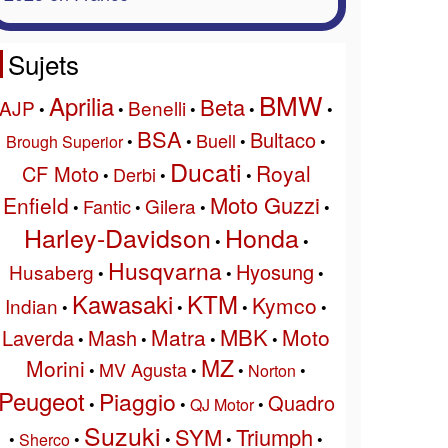
Sujets
BMW
Aprilia
Beta
AJP
Benelli
•
•
•
•
•
BSA
Bultaco
Buell
Brough Superior
•
•
•
•
Ducati
Royal
CF Moto
Derbi
•
•
•
Moto Guzzi
Enfield
Gilera
Fantic
•
•
•
•
Harley-Davidson
Honda
•
•
Husqvarna
Hyosung
Husaberg
•
•
•
Kawasaki
KTM
Kymco
Indian
•
•
•
•
MBK
Matra
Moto
Laverda
Mash
•
•
•
•
MZ
Morini
MV Agusta
•
•
•
Norton
•
Peugeot
Piaggio
Quadro
•
•
QJ Motor
•
Suzuki
SYM
Triumph
•
Sherco
•
•
•
•