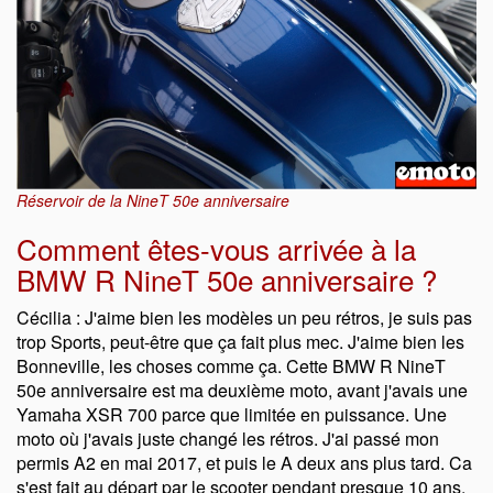
Réservoir de la NineT 50e anniversaire
Comment êtes-vous arrivée à la
BMW R NineT 50e anniversaire ?
Cécilia : J'aime bien les modèles un peu rétros, je suis pas
trop Sports, peut-être que ça fait plus mec. J'aime bien les
Bonneville, les choses comme ça. Cette BMW R NineT
50e anniversaire est ma deuxième moto, avant j'avais une
Yamaha XSR 700 parce que limitée en puissance. Une
moto où j'avais juste changé les rétros. J'ai passé mon
permis A2 en mai 2017, et puis le A deux ans plus tard. Ca
s'est fait au départ par le scooter pendant presque 10 ans,