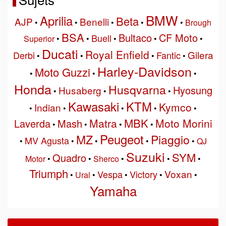
BMW
Aprilia
Beta
AJP
Benelli
•
•
•
•
•
Brough
BSA
Bultaco
CF Moto
Buell
Superior
•
•
•
•
•
Ducati
Royal Enfield
Gilera
Derbi
Fantic
•
•
•
•
Harley-Davidson
Moto Guzzi
•
•
•
Honda
Husqvarna
Hyosung
Husaberg
•
•
•
Kawasaki
KTM
Kymco
Indian
•
•
•
•
•
MBK
Matra
Moto Morini
Laverda
Mash
•
•
•
•
Peugeot
MZ
Piaggio
MV Agusta
•
•
•
•
•
QJ
Suzuki
SYM
Quadro
Motor
•
•
Sherco
•
•
•
Triumph
Voxan
Vespa
Victory
•
Ural
•
•
•
•
Yamaha