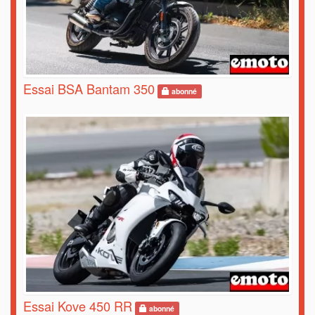
Essai BSA Bantam 350
abonné
Essai Kove 450 RR
abonné