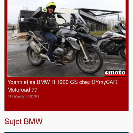
Yoann et sa BMW R 1200 GS chez BYmyCAR
Motoroad 77
19 février 2020
Sujet
BMW