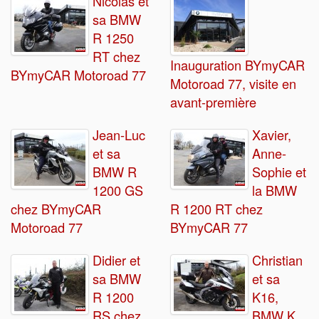
Nicolas et
sa BMW
R 1250
RT chez
Inauguration BYmyCAR
BYmyCAR Motoroad 77
Motoroad 77, visite en
avant-première
Jean-Luc
Xavier,
et sa
Anne-
BMW R
Sophie et
1200 GS
la BMW
chez BYmyCAR
R 1200 RT chez
Motoroad 77
BYmyCAR 77
Didier et
Christian
sa BMW
et sa
R 1200
K16,
RS chez
BMW K