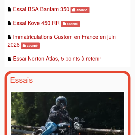
Essai BSA Bantam 350
abonné
Essai Kove 450 RR
abonné
Immatriculations Custom en France en juin
2026
abonné
Essai Norton Atlas, 5 points à retenir
Essais