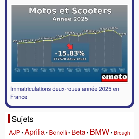
Immatriculations deux-roues année 2025 en
France
Sujets
BMW
Aprilia
Beta
AJP
Benelli
•
•
•
•
•
Brough