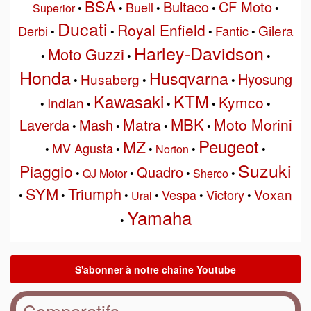
BSA
Bultaco
CF Moto
Buell
Superior
•
•
•
•
•
Ducati
Royal Enfield
Gilera
Derbi
Fantic
•
•
•
•
Harley-Davidson
Moto Guzzi
•
•
•
Honda
Husqvarna
Hyosung
Husaberg
•
•
•
Kawasaki
KTM
Kymco
Indian
•
•
•
•
•
MBK
Matra
Moto Morini
Laverda
Mash
•
•
•
•
Peugeot
MZ
MV Agusta
•
•
•
Norton
•
•
Suzuki
Piaggio
Quadro
•
QJ Motor
•
•
Sherco
•
SYM
Triumph
Voxan
Vespa
Victory
•
•
•
Ural
•
•
•
Yamaha
•
Comparatifs