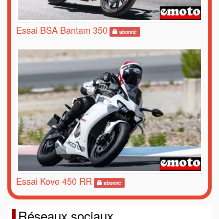
Essai BSA Bantam 350
abonné
Essai Kove 450 RR
abonné
Réseaux sociaux