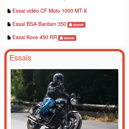
Essai vidéo CF Moto 1000 MT-X
Essai BSA Bantam 350
abonné
Essai Kove 450 RR
abonné
Essais