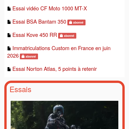
Essai vidéo CF Moto 1000 MT-X
Essai BSA Bantam 350
abonné
Essai Kove 450 RR
abonné
Immatriculations Custom en France en juin
2026
abonné
Essai Norton Atlas, 5 points à retenir
Essais