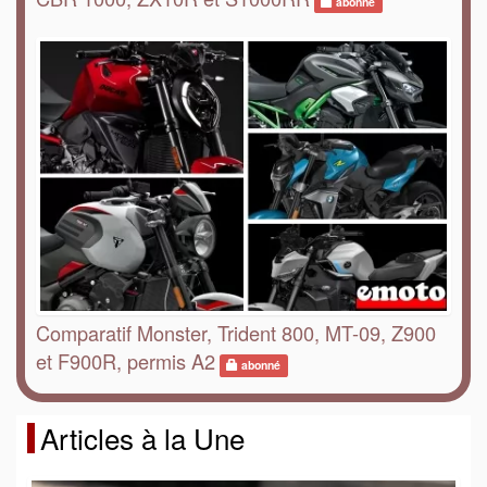
abonné
Comparatif Monster, Trident 800, MT-09, Z900
et F900R, permis A2
abonné
Articles à la Une