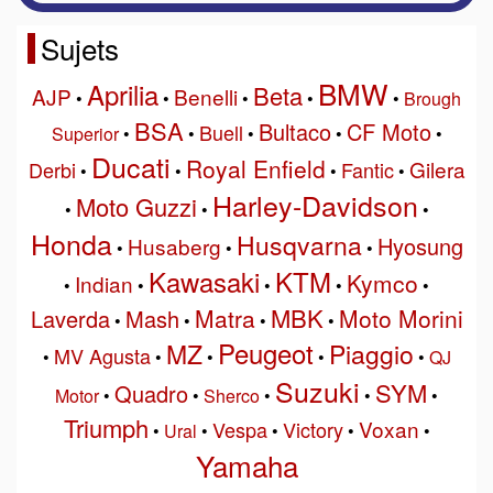
Sujets
BMW
Aprilia
Beta
AJP
Benelli
•
•
•
•
•
Brough
BSA
Bultaco
CF Moto
Buell
Superior
•
•
•
•
•
Ducati
Royal Enfield
Gilera
Derbi
Fantic
•
•
•
•
Harley-Davidson
Moto Guzzi
•
•
•
Honda
Husqvarna
Hyosung
Husaberg
•
•
•
Kawasaki
KTM
Kymco
Indian
•
•
•
•
•
MBK
Matra
Moto Morini
Laverda
Mash
•
•
•
•
Peugeot
MZ
Piaggio
MV Agusta
•
•
•
•
•
QJ
Suzuki
SYM
Quadro
Motor
•
•
Sherco
•
•
•
Triumph
Voxan
Vespa
Victory
•
Ural
•
•
•
•
Yamaha