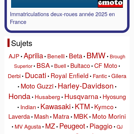
Immatriculations deux-roues année 2025 en
France
Sujets
BMW
Aprilia
Beta
AJP
Benelli
•
•
•
•
•
Brough
BSA
Bultaco
CF Moto
Buell
Superior
•
•
•
•
•
Ducati
Royal Enfield
Gilera
Derbi
Fantic
•
•
•
•
Harley-Davidson
Moto Guzzi
•
•
•
Honda
Husqvarna
Hyosung
Husaberg
•
•
•
Kawasaki
KTM
Kymco
Indian
•
•
•
•
•
MBK
Matra
Moto Morini
Laverda
Mash
•
•
•
•
Peugeot
MZ
Piaggio
MV Agusta
•
•
•
•
•
QJ