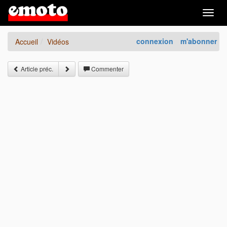
Togg
navig
connexion
m'abonner
Accueil
Vidéos
Article préc.
Commenter