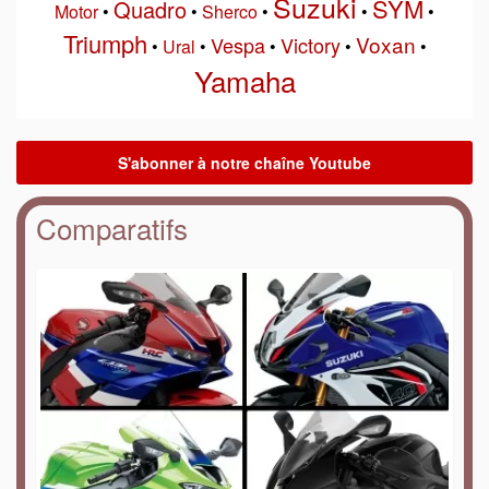
Suzuki
SYM
Quadro
Motor
•
•
Sherco
•
•
•
Triumph
Voxan
Vespa
Victory
•
Ural
•
•
•
•
Yamaha
Comparatifs