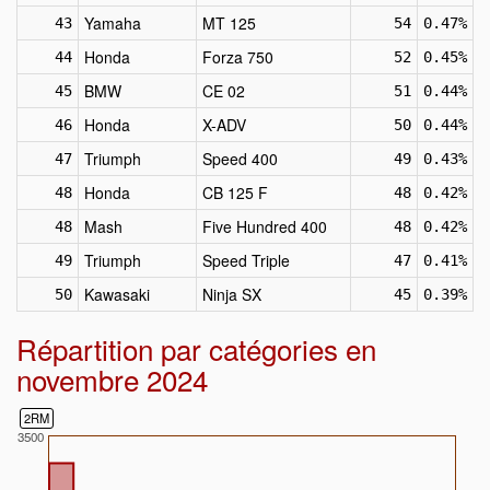
Yamaha
MT 125
43
54
0.47%
Honda
Forza 750
44
52
0.45%
BMW
CE 02
45
51
0.44%
Honda
X-ADV
46
50
0.44%
Triumph
Speed 400
47
49
0.43%
Honda
CB 125 F
48
48
0.42%
Mash
Five Hundred 400
48
48
0.42%
Triumph
Speed Triple
49
47
0.41%
Kawasaki
Ninja SX
50
45
0.39%
Répartition par catégories en
novembre 2024
2RM
3500