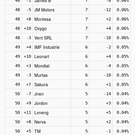
James B
48
-1
7
-8
0.06%
JM Motors
48
-5
7
-12
0.06%
Montesa
48
+8
7
+2
0.06%
Oxygo
48
+10
7
+4
0.06%
Vent SRL
48
-3
7
-10
0.06%
IMF Industrie
49
+4
6
-2
0.05%
Leonart
49
+10
6
+4
0.05%
Mondial
49
+3
6
-4
0.05%
Murtas
49
-3
6
-10
0.05%
Sakura
49
+7
6
+1
0.05%
Jnen
50
-7
5
-14
0.04%
Jordon
50
+9
5
+3
0.04%
Lvneng
50
+11
5
+5
0.04%
Nerva
50
+8
5
+2
0.04%
TM
50
+5
5
-1
0.04%