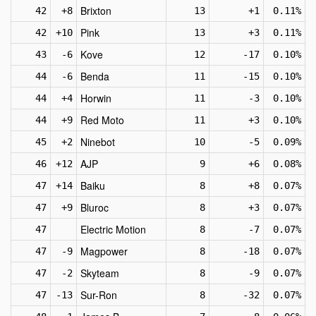
Brixton
42
+8
13
+1
0.11%
Pink
42
+10
13
+3
0.11%
Kove
43
-6
12
-17
0.10%
Benda
44
-6
11
-15
0.10%
Horwin
44
+4
11
-3
0.10%
Red Moto
44
+9
11
+3
0.10%
Ninebot
45
+2
10
-5
0.09%
AJP
46
+12
9
+6
0.08%
Baiku
47
+14
8
+8
0.07%
Bluroc
47
+9
8
+3
0.07%
Electric Motion
47
8
-7
0.07%
Magpower
47
-9
8
-18
0.07%
Skyteam
47
-2
8
-9
0.07%
Sur-Ron
47
-13
8
-32
0.07%