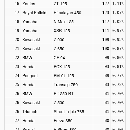
Zontes
ZT 125
16
127
1.11%
Royal Enfield
Himalayan 450
17
123
1.07%
Yamaha
N Max 125
18
117
1.02%
Yamaha
XSR 125
19
111
0.97%
Kawasaki
Z 900
20
109
0.95%
Kawasaki
Z 650
21
100
0.87%
BMW
CE 04
22
99
0.86%
Honda
PCX 125
23
93
0.81%
Peugeot
PM-01 125
24
89
0.77%
Honda
Transalp 750
25
83
0.72%
BMW
R 1250 RT
26
81
0.70%
Kawasaki
Z 500
26
81
0.70%
Triumph
Street Triple 765
26
81
0.70%
Honda
Forza 350
27
80
0.70%
Suzuki
V Strom 800
27
80
0.70%