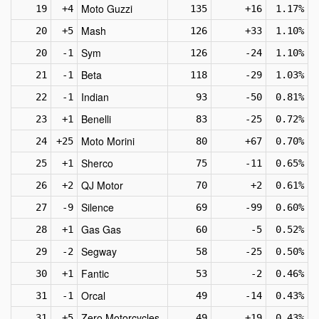
Moto Guzzi
19
+4
135
+16
1.17%
Mash
20
+5
126
+33
1.10%
Sym
20
-1
126
-24
1.10%
Beta
21
-1
118
-29
1.03%
Indian
22
-1
93
-50
0.81%
Benelli
23
+1
83
-25
0.72%
Moto Morini
24
+25
80
+67
0.70%
Sherco
25
+1
75
-11
0.65%
QJ Motor
26
+2
70
+2
0.61%
Silence
27
-9
69
-99
0.60%
Gas Gas
28
+1
60
-5
0.52%
Segway
29
-2
58
-25
0.50%
Fantic
30
+1
53
-2
0.46%
Orcal
31
-1
49
-14
0.43%
Zero Motorcycles
31
+5
49
+19
0.43%