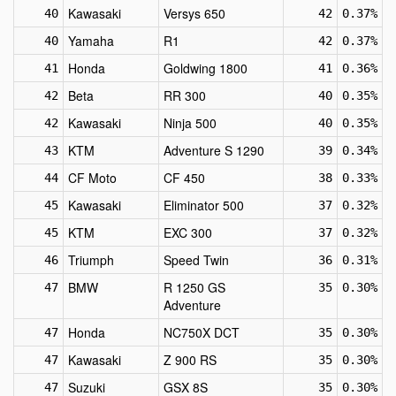
Kawasaki
Versys 650
40
42
0.37%
Yamaha
R1
40
42
0.37%
Honda
Goldwing 1800
41
41
0.36%
Beta
RR 300
42
40
0.35%
Kawasaki
Ninja 500
42
40
0.35%
KTM
Adventure S 1290
43
39
0.34%
CF Moto
CF 450
44
38
0.33%
Kawasaki
Eliminator 500
45
37
0.32%
KTM
EXC 300
45
37
0.32%
Triumph
Speed Twin
46
36
0.31%
BMW
R 1250 GS
47
35
0.30%
Adventure
Honda
NC750X DCT
47
35
0.30%
Kawasaki
Z 900 RS
47
35
0.30%
Suzuki
GSX 8S
47
35
0.30%