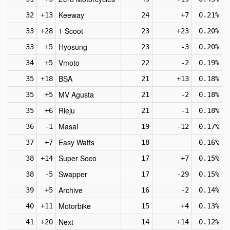
Keeway
32
+13
24
+7
0.21%
1 Scoot
33
+28
23
+23
0.20%
Hyosung
33
+5
23
-3
0.20%
Vmoto
34
+5
22
-2
0.19%
BSA
35
+18
21
+13
0.18%
MV Agusta
35
+5
21
-2
0.18%
Rieju
35
+6
21
-1
0.18%
Masai
36
-1
19
-12
0.17%
Easy Watts
37
+7
18
0.16%
Super Soco
38
+14
17
+7
0.15%
Swapper
38
-5
17
-29
0.15%
Archive
39
+5
16
-2
0.14%
Motorbike
40
+11
15
+4
0.13%
Next
41
+20
14
+14
0.12%