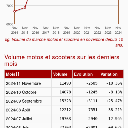
7000
6000
Nov
Nov
Nov
Nov
Nov
Nov
Nov
Nov
Nov
Nov
Nov
2014
2015
2016
2017
2018
2019
2020
2021
2022
2023
2024
fig. Volume du marché motos et scooters en novembre depuis 10
ans.
Volume motos et scooters sur les derniers
mois
Mois
Volume
Evolution
Variation
2024/11 Novembre
11493
-2585
-18.36%
2024/10 Octobre
14078
-1245
-8.13%
2024/09 Septembre
15323
+3111
+25.47%
2024/08 Août
12212
-7551
-38.21%
2024/07 Juillet
19763
-2940
-12.95%
2024/06 Juin
22703
+2001
+9.67%