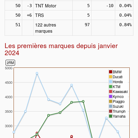
TNT Motor
50
-3
5
-10
0.04%
TRS
50
+6
5
0.04%
122 autres
51
97
0.84%
marques
Les premières marques depuis janvier
2024
2RM
5000
BMW
Ducati
Honda
4500
KTM
Kawasaki
Kymco
4000
Piaggio
Suzuki
3500
Triumph
Yamaha
3000