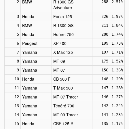
BMW
R 1300 GS
2
288
2.51%
Adventure
Honda
Forza 125
3
226
1.97%
BMW
R 1300 GS
4
211
1.84%
Honda
Hornet 750
5
200
1.74%
Peugeot
XP 400
6
199
1.73%
Yamaha
X Max 125
7
197
1.71%
Yamaha
MT 09
8
175
1.52%
Yamaha
MT 07
9
156
1.36%
Honda
CB 500 F
10
148
1.29%
Yamaha
T Max 560
11
147
1.28%
Yamaha
MT 07 Tracer
12
146
1.27%
Yamaha
Ténéré 700
13
142
1.24%
Yamaha
MT 09 Tracer
14
141
1.23%
Honda
CBF 125 R
15
135
1.17%