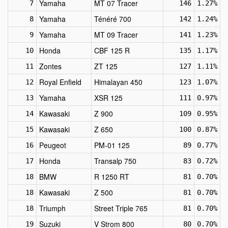
Yamaha
MT 07 Tracer
7
146
1.27%
Yamaha
Ténéré 700
8
142
1.24%
Yamaha
MT 09 Tracer
9
141
1.23%
Honda
CBF 125 R
10
135
1.17%
Zontes
ZT 125
11
127
1.11%
Royal Enfield
Himalayan 450
12
123
1.07%
Yamaha
XSR 125
13
111
0.97%
Kawasaki
Z 900
14
109
0.95%
Kawasaki
Z 650
15
100
0.87%
Peugeot
PM-01 125
16
89
0.77%
Honda
Transalp 750
17
83
0.72%
BMW
R 1250 RT
18
81
0.70%
Kawasaki
Z 500
18
81
0.70%
Triumph
Street Triple 765
18
81
0.70%
Suzuki
V Strom 800
19
80
0.70%