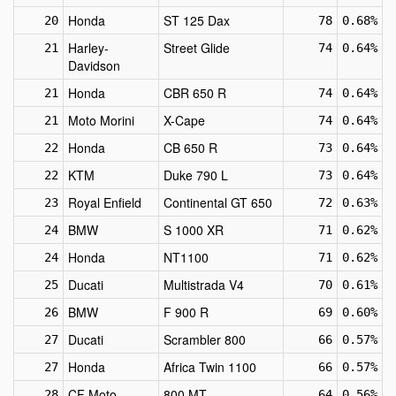
Honda
ST 125 Dax
20
78
0.68%
Harley-
Street Glide
21
74
0.64%
Davidson
Honda
CBR 650 R
21
74
0.64%
Moto Morini
X-Cape
21
74
0.64%
Honda
CB 650 R
22
73
0.64%
KTM
Duke 790 L
22
73
0.64%
Royal Enfield
Continental GT 650
23
72
0.63%
BMW
S 1000 XR
24
71
0.62%
Honda
NT1100
24
71
0.62%
Ducati
Multistrada V4
25
70
0.61%
BMW
F 900 R
26
69
0.60%
Ducati
Scrambler 800
27
66
0.57%
Honda
Africa Twin 1100
27
66
0.57%
CF Moto
800 MT
28
64
0.56%