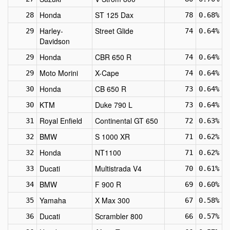
Honda
ST 125 Dax
28
78
0.68%
Harley-
Street Glide
29
74
0.64%
Davidson
Honda
CBR 650 R
29
74
0.64%
Moto Morini
X-Cape
29
74
0.64%
Honda
CB 650 R
30
73
0.64%
KTM
Duke 790 L
30
73
0.64%
Royal Enfield
Continental GT 650
31
72
0.63%
BMW
S 1000 XR
32
71
0.62%
Honda
NT1100
32
71
0.62%
Ducati
Multistrada V4
33
70
0.61%
BMW
F 900 R
34
69
0.60%
Yamaha
X Max 300
35
67
0.58%
Ducati
Scrambler 800
36
66
0.57%