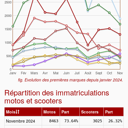
2500
2000
1500
1000
500
0
Janv
Fév
Mars
Avr
Mai
Juin
Juil
Août
Sept
Oct
Nov
fig. Evolution des premières marques depuis janvier 2024.
Répartition des immatriculations
motos et scooters
Mois
Motos
Part
Scooters
Part
Novembre 2024
8463
73.64%
3025
26.32%