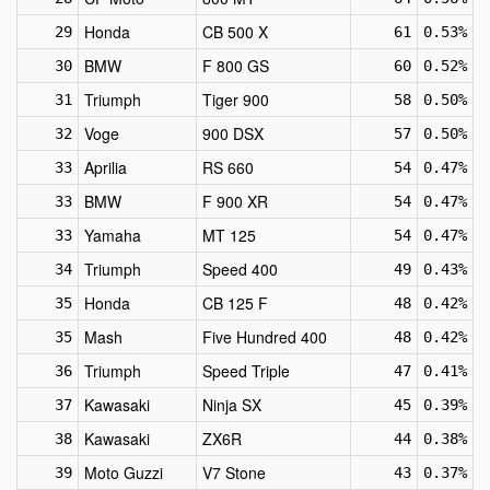
Honda
CB 500 X
29
61
0.53%
BMW
F 800 GS
30
60
0.52%
Triumph
Tiger 900
31
58
0.50%
Voge
900 DSX
32
57
0.50%
Aprilia
RS 660
33
54
0.47%
BMW
F 900 XR
33
54
0.47%
Yamaha
MT 125
33
54
0.47%
Triumph
Speed 400
34
49
0.43%
Honda
CB 125 F
35
48
0.42%
Mash
Five Hundred 400
35
48
0.42%
Triumph
Speed Triple
36
47
0.41%
Kawasaki
Ninja SX
37
45
0.39%
Kawasaki
ZX6R
38
44
0.38%
Moto Guzzi
V7 Stone
39
43
0.37%