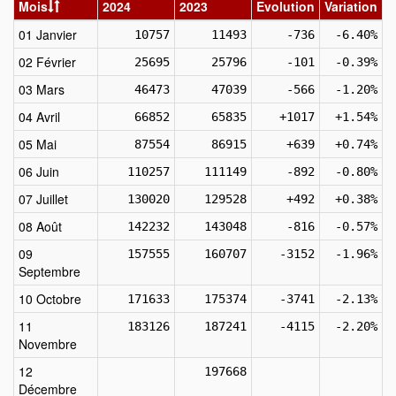
Mois
2024
2023
Evolution
Variation
01 Janvier
10757
11493
-736
-6.40%
02 Février
25695
25796
-101
-0.39%
03 Mars
46473
47039
-566
-1.20%
04 Avril
66852
65835
+1017
+1.54%
05 Mai
87554
86915
+639
+0.74%
06 Juin
110257
111149
-892
-0.80%
07 Juillet
130020
129528
+492
+0.38%
08 Août
142232
143048
-816
-0.57%
09
157555
160707
-3152
-1.96%
Septembre
10 Octobre
171633
175374
-3741
-2.13%
11
183126
187241
-4115
-2.20%
Novembre
12
197668
Décembre