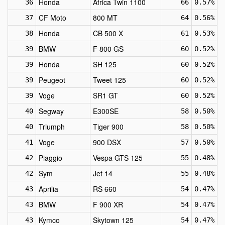
Honda
Africa Twin 1100
36
66
0.57%
CF Moto
800 MT
37
64
0.56%
Honda
CB 500 X
38
61
0.53%
BMW
F 800 GS
39
60
0.52%
Honda
SH 125
39
60
0.52%
Peugeot
Tweet 125
39
60
0.52%
Voge
SR1 GT
39
60
0.52%
Segway
E300SE
40
58
0.50%
Triumph
Tiger 900
40
58
0.50%
Voge
900 DSX
41
57
0.50%
Piaggio
Vespa GTS 125
42
55
0.48%
Sym
Jet 14
42
55
0.48%
Aprilia
RS 660
43
54
0.47%
BMW
F 900 XR
43
54
0.47%
Kymco
Skytown 125
43
54
0.47%