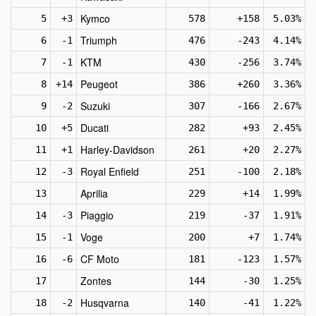
Kymco
5
+3
578
+158
5.03%
Triumph
6
-1
476
-243
4.14%
KTM
7
-1
430
-256
3.74%
Peugeot
8
+14
386
+260
3.36%
Suzuki
9
-2
307
-166
2.67%
Ducati
10
+5
282
+93
2.45%
Harley-Davidson
11
+1
261
+20
2.27%
Royal Enfield
12
-3
251
-100
2.18%
Aprilia
13
229
+14
1.99%
Piaggio
14
-3
219
-37
1.91%
Voge
15
-1
200
+7
1.74%
CF Moto
16
-6
181
-123
1.57%
Zontes
17
144
-30
1.25%
Husqvarna
18
-2
140
-41
1.22%