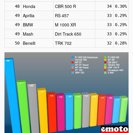
Honda
CBR 500 R
48
34
0.30%
Aprilia
RS 457
49
33
0.29%
BMW
M 1000 XR
49
33
0.29%
Mash
Dirt Track 650
49
33
0.29%
Benelli
TRK 702
50
32
0.28%