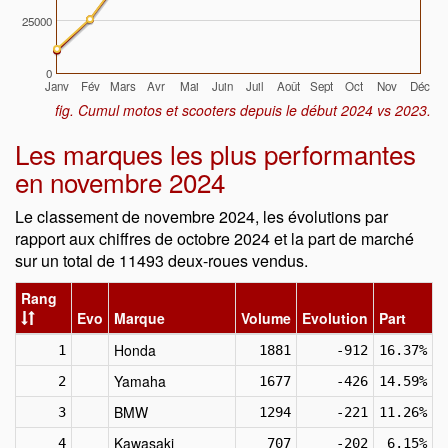
25000
0
Janv
Fév
Mars
Avr
Mai
Juin
Juil
Août
Sept
Oct
Nov
Déc
fig. Cumul motos et scooters depuis le début 2024 vs 2023.
Les marques les plus performantes
en novembre 2024
Le classement de novembre 2024, les évolutions par
rapport aux chiffres de octobre 2024 et la part de marché
sur un total de 11493 deux-roues vendus.
Rang
Evo
Marque
Volume
Evolution
Part
Honda
1
1881
-912
16.37%
Yamaha
2
1677
-426
14.59%
BMW
3
1294
-221
11.26%
Kawasaki
4
707
-202
6.15%