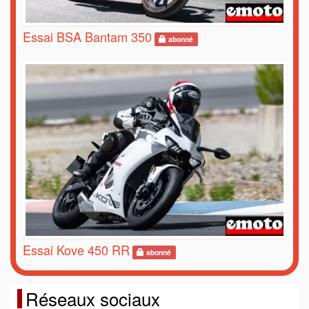
Essai BSA Bantam 350
abonné
Essai Kove 450 RR
abonné
Réseaux sociaux