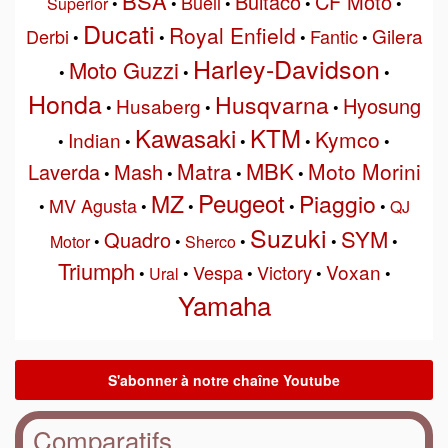
BSA
Bultaco
CF Moto
Buell
Superior
•
•
•
•
•
Ducati
Royal Enfield
Gilera
Derbi
Fantic
•
•
•
•
Harley-Davidson
Moto Guzzi
•
•
•
Honda
Husqvarna
Hyosung
Husaberg
•
•
•
Kawasaki
KTM
Kymco
Indian
•
•
•
•
•
MBK
Matra
Moto Morini
Laverda
Mash
•
•
•
•
Peugeot
MZ
Piaggio
MV Agusta
•
•
•
•
•
QJ
Suzuki
SYM
Quadro
Motor
•
•
Sherco
•
•
•
Triumph
Voxan
Vespa
Victory
•
Ural
•
•
•
•
Yamaha
Comparatifs