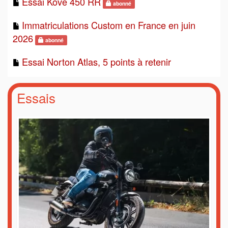
Essai Kove 450 RR
abonné
Immatriculations Custom en France en juin
2026
abonné
Essai Norton Atlas, 5 points à retenir
Essais