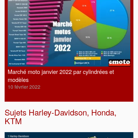
Marché moto janvier 2022 par cylindrées et
modèles
10 février 2022
Sujets
Harley-Davidson
,
Honda
,
KTM