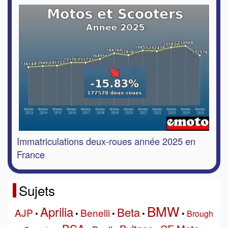
Immatriculations deux-roues année 2025 en
France
Sujets
BMW
Aprilia
Beta
AJP
Benelli
•
•
•
•
•
Brough