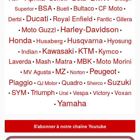
BSA
Bultaco
CF Moto
Buell
Superior
•
•
•
•
•
Ducati
Royal Enfield
Gilera
Derbi
Fantic
•
•
•
•
Harley-Davidson
Moto Guzzi
•
•
•
Honda
Husqvarna
Hyosung
Husaberg
•
•
•
Kawasaki
KTM
Kymco
Indian
•
•
•
•
•
MBK
Matra
Moto Morini
Laverda
Mash
•
•
•
•
Peugeot
MZ
MV Agusta
•
•
•
Norton
•
•
Suzuki
Piaggio
Quadro
•
QJ Motor
•
•
Sherco
•
SYM
Triumph
Voxan
Vespa
Victory
•
•
•
Ural
•
•
•
Yamaha
•