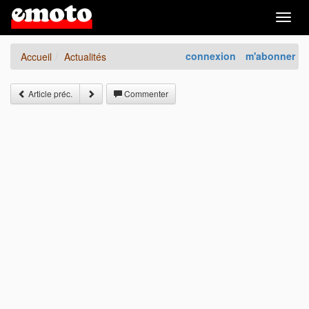
Togg
navig
connexion
m'abonner
Accueil
Actualités
Article préc.
Commenter