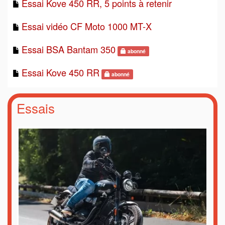
Essai Kove 450 RR, 5 points à retenir
Essai vidéo CF Moto 1000 MT-X
Essai BSA Bantam 350
abonné
Essai Kove 450 RR
abonné
Essais