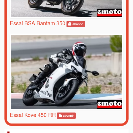
Essai BSA Bantam 350
abonné
Essai Kove 450 RR
abonné