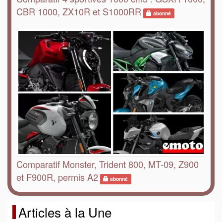
CBR 1000, ZX10R et S1000RR
abonné
Comparatif Monster, Trident 800, MT-09, Z900
et F900R, permis A2
abonné
Articles à la Une