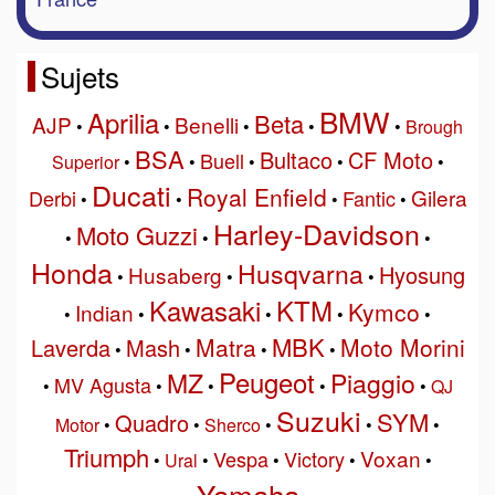
Sujets
BMW
Aprilia
Beta
AJP
Benelli
•
•
•
•
•
Brough
BSA
Bultaco
CF Moto
Buell
Superior
•
•
•
•
•
Ducati
Royal Enfield
Gilera
Derbi
Fantic
•
•
•
•
Harley-Davidson
Moto Guzzi
•
•
•
Honda
Husqvarna
Hyosung
Husaberg
•
•
•
Kawasaki
KTM
Kymco
Indian
•
•
•
•
•
MBK
Matra
Moto Morini
Laverda
Mash
•
•
•
•
Peugeot
MZ
Piaggio
MV Agusta
•
•
•
•
•
QJ
Suzuki
SYM
Quadro
Motor
•
•
Sherco
•
•
•
Triumph
Voxan
Vespa
Victory
•
Ural
•
•
•
•
Yamaha