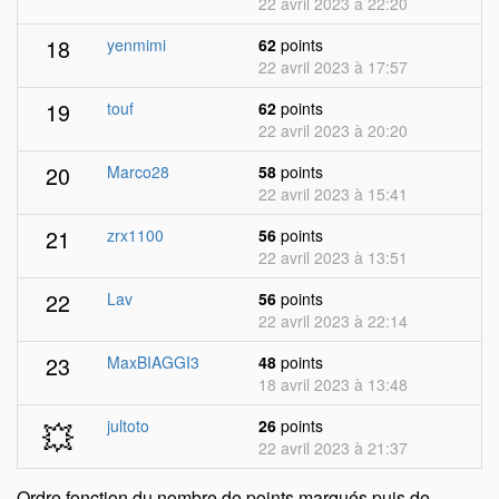
22 avril 2023 à 22:20
18
yenmimi
62
points
22 avril 2023 à 17:57
19
touf
62
points
22 avril 2023 à 20:20
20
Marco28
58
points
22 avril 2023 à 15:41
21
zrx1100
56
points
22 avril 2023 à 13:51
22
Lav
56
points
22 avril 2023 à 22:14
23
MaxBIAGGI3
48
points
18 avril 2023 à 13:48
💥
jultoto
26
points
22 avril 2023 à 21:37
Ordre fonction du nombre de points marqués puis de