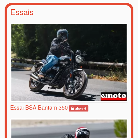
Essais
Essai BSA Bantam 350
abonné