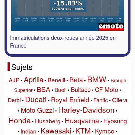
Immatriculations deux-roues année 2025 en
France
Sujets
BMW
Aprilia
Beta
AJP
Benelli
•
•
•
•
•
Brough
BSA
Bultaco
CF Moto
Buell
Superior
•
•
•
•
•
Ducati
Royal Enfield
Gilera
Derbi
Fantic
•
•
•
•
Harley-Davidson
Moto Guzzi
•
•
•
Honda
Husqvarna
Hyosung
Husaberg
•
•
•
Kawasaki
KTM
Kymco
Indian
•
•
•
•
•