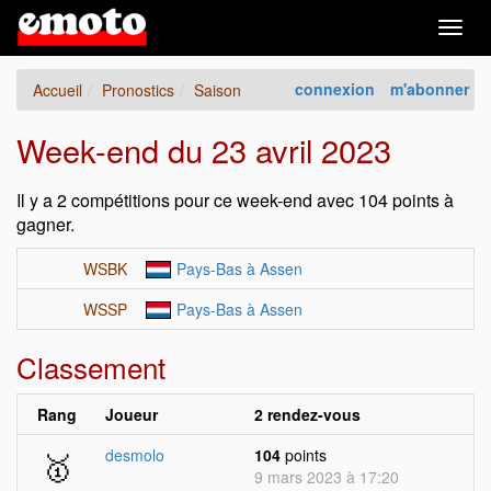
Togg
navig
connexion
m'abonner
Accueil
Pronostics
Saison
Week-end du 23 avril 2023
Il y a 2 compétitions pour ce week-end avec 104 points à
gagner.
WSBK
Pays-Bas à Assen
WSSP
Pays-Bas à Assen
Classement
Rang
Joueur
2 rendez-vous
🥇
desmolo
104
points
9 mars 2023 à 17:20