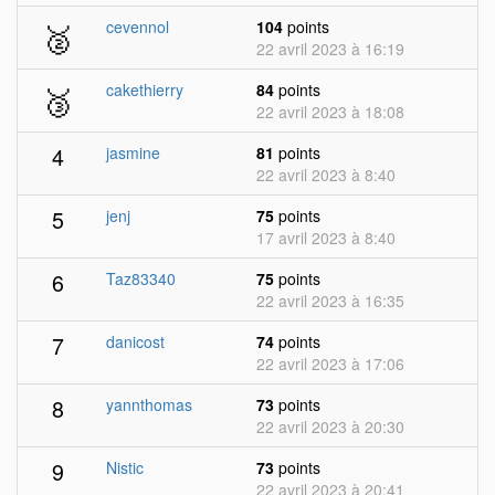
🥈
cevennol
104
points
22 avril 2023 à 16:19
🥉
cakethierry
84
points
22 avril 2023 à 18:08
4
jasmine
81
points
22 avril 2023 à 8:40
5
jenj
75
points
17 avril 2023 à 8:40
6
Taz83340
75
points
22 avril 2023 à 16:35
7
danicost
74
points
22 avril 2023 à 17:06
8
yannthomas
73
points
22 avril 2023 à 20:30
9
Nistic
73
points
22 avril 2023 à 20:41