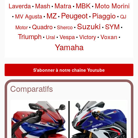
MBK
Matra
Moto Morini
Laverda
Mash
•
•
•
•
Peugeot
MZ
Piaggio
MV Agusta
•
•
•
•
•
QJ
Suzuki
SYM
Quadro
Motor
•
•
Sherco
•
•
•
Triumph
Voxan
Vespa
Victory
•
Ural
•
•
•
•
Yamaha
Comparatifs