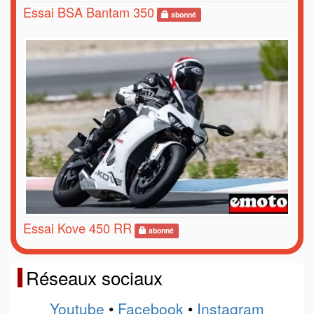
Essai BSA Bantam 350
abonné
Essai Kove 450 RR
abonné
Réseaux sociaux
Youtube
•
Facebook
•
Instagram