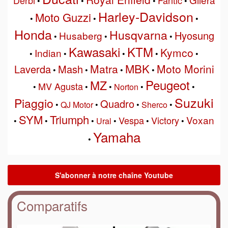
•
•
•
•
Harley-Davidson
Moto Guzzi
•
•
•
Honda
Husqvarna
Hyosung
Husaberg
•
•
•
Kawasaki
KTM
Kymco
Indian
•
•
•
•
•
MBK
Matra
Moto Morini
Laverda
Mash
•
•
•
•
Peugeot
MZ
MV Agusta
•
•
•
Norton
•
•
Suzuki
Piaggio
Quadro
•
QJ Motor
•
•
Sherco
•
SYM
Triumph
Voxan
Vespa
Victory
•
•
•
Ural
•
•
•
Yamaha
•
Comparatifs