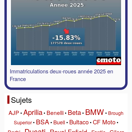
Immatriculations deux-roues année 2025 en
France
Sujets
BMW
Aprilia
Beta
AJP
Benelli
•
•
•
•
•
Brough
BSA
Bultaco
CF Moto
Buell
Superior
•
•
•
•
•
Ducati
Royal Enfield
Gilera
Derbi
Fantic