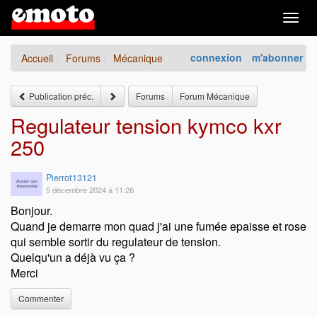
Togg
navig
connexion
m'abonner
Accueil
Forums
Mécanique
Publication préc.
Forums
Forum Mécanique
Regulateur tension kymco kxr
250
Pierrot13121
5 décembre 2024 à 11:26
Bonjour.
Quand je demarre mon quad j'ai une fumée epaisse et rose
qui semble sortir du regulateur de tension.
Quelqu'un a déjà vu ça ?
Merci
Commenter