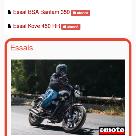
Essai BSA Bantam 350
abonné
Essai Kove 450 RR
abonné
Essais