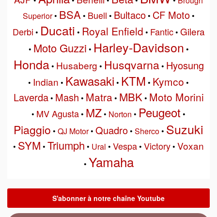
•
•
•
•
•
Brough
BSA
Bultaco
CF Moto
Buell
Superior
•
•
•
•
•
Ducati
Royal Enfield
Gilera
Derbi
Fantic
•
•
•
•
Harley-Davidson
Moto Guzzi
•
•
•
Honda
Husqvarna
Hyosung
Husaberg
•
•
•
Kawasaki
KTM
Kymco
Indian
•
•
•
•
•
MBK
Matra
Moto Morini
Laverda
Mash
•
•
•
•
Peugeot
MZ
MV Agusta
•
•
•
Norton
•
•
Suzuki
Piaggio
Quadro
•
QJ Motor
•
•
Sherco
•
SYM
Triumph
Voxan
Vespa
Victory
•
•
•
Ural
•
•
•
Yamaha
•