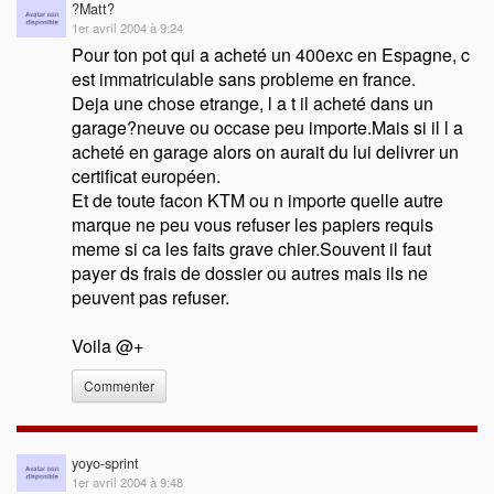
?Matt?
1er avril 2004 à 9:24
Pour ton pot qui a acheté un 400exc en Espagne, c
est immatriculable sans probleme en france.
Deja une chose etrange, l a t il acheté dans un
garage?neuve ou occase peu importe.Mais si il l a
acheté en garage alors on aurait du lui delivrer un
certificat européen.
Et de toute facon KTM ou n importe quelle autre
marque ne peu vous refuser les papiers requis
meme si ca les faits grave chier.Souvent il faut
payer ds frais de dossier ou autres mais ils ne
peuvent pas refuser.
Voila @+
Commenter
yoyo-sprint
1er avril 2004 à 9:48