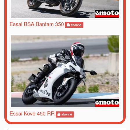
Essai BSA Bantam 350
abonné
Essai Kove 450 RR
abonné