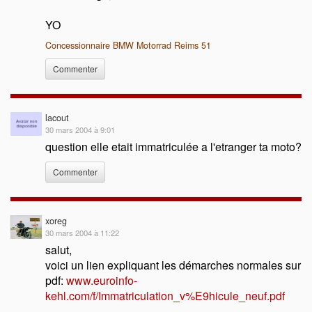
YO
Concessionnaire BMW Motorrad Reims 51
Commenter
lacout
30 mars 2004 à 9:01
question elle etait immatriculée a l'etranger ta moto?
Commenter
xoreg
30 mars 2004 à 11:22
salut,
voici un lien expliquant les démarches normales sur
pdf:
www.euroinfo-
kehl.com/f/Immatriculation_v%E9hicule_neuf.pdf