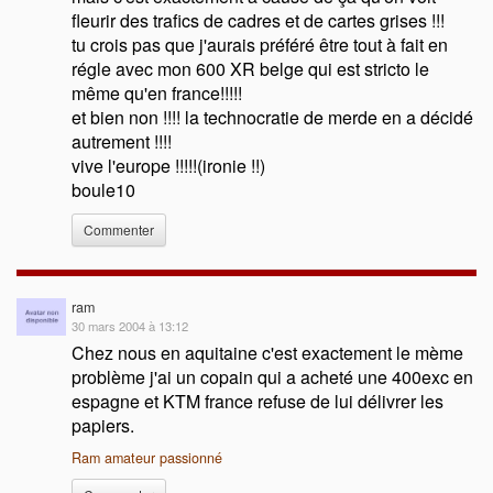
fleurir des trafics de cadres et de cartes grises !!!
tu crois pas que j'aurais préféré être tout à fait en
régle avec mon 600 XR belge qui est stricto le
même qu'en france!!!!!
et bien non !!!! la technocratie de merde en a décidé
autrement !!!!
vive l'europe !!!!!(ironie !!)
boule10
Commenter
ram
30 mars 2004 à 13:12
Chez nous en aquitaine c'est exactement le mème
problème j'ai un copain qui a acheté une 400exc en
espagne et KTM france refuse de lui délivrer les
papiers.
Ram amateur passionné