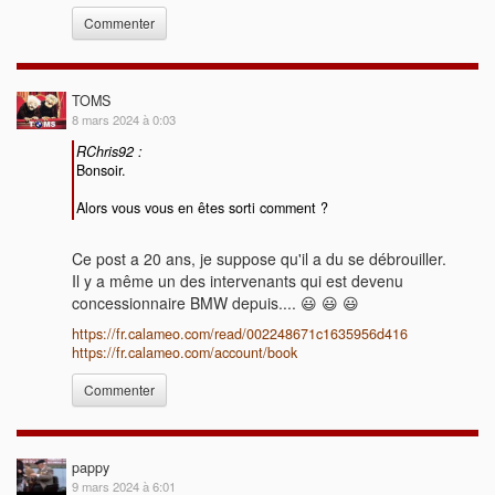
Commenter
TOMS
8 mars 2024 à 0:03
RChris92 :
Bonsoir.
Alors vous vous en êtes sorti comment ?
Ce post a 20 ans, je suppose qu'il a du se débrouiller.
Il y a même un des intervenants qui est devenu
concessionnaire BMW depuis.... 😃 😃 😃
https://fr.calameo.com/read/002248671c1635956d416
https://fr.calameo.com/account/book
Commenter
pappy
9 mars 2024 à 6:01