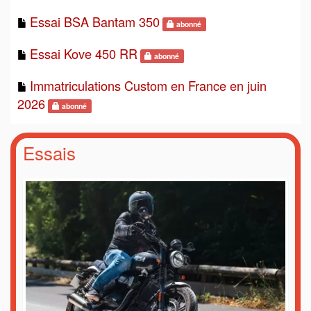
Essai BSA Bantam 350
abonné
Essai Kove 450 RR
abonné
Immatriculations Custom en France en juin
2026
abonné
Essais