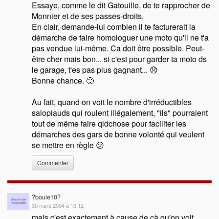
Essaye, comme le dit Gatouille, de te rapprocher de
Monnier et de ses passes-droits.
En clair, demande-lui combien il te facturerait la
démarche de faire homologuer une moto qu'il ne t'a
pas vendue lui-même. Ca doit être possible. Peut-
être cher mais bon... si c'est pour garder ta moto ds
le garage, t'es pas plus gagnant... 😞
Bonne chance. 🙂
Au fait, quand on voit le nombre d'irréductibles
salopiauds qui roulent illégalement, "ils" pourraient
tout de même faire qldchose pour faciliter les
démarches des gars de bonne volonté qui veulent
se mettre en règle 😕
Commenter
?boule10?
30 mars 2004 à 13:12
mais c'est exactement à cause de çà qu'on voit