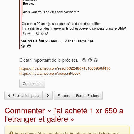
Bonsoir.
Alors vous vous en êtes sorti comment ?
Ce post a 20 ans, je suppose qu'il a du se débrouiller.
Il y a même un des intervenants qui est devenu concessionnaire BMW
depuis.... 😃 😃 😃
pas tout à fait 20 ans. .... dans 3 semaines
🤡. 😎
C'était important de le préciser... 😃 😃 😃
https://fr.calameo.com/read/002248671c1635956d416
https://fr.calameo.com/account/book
Commenter
Publication préc.
Forums
Forum Enduro
Commenter « j'ai acheté 1 xr 650 a
l'etranger et galére »
Vous devez être membre de Emoto pour participer aux