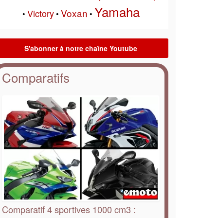
Yamaha
Voxan
Victory
•
•
•
Comparatifs
Comparatif 4 sportives 1000 cm3 :