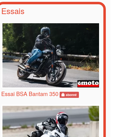
Essais
Essai BSA Bantam 350
abonné