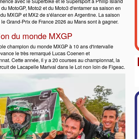
mence avec le Superbike et le Supersport à Philip Island
ur du MotoGP, Moto2 et du Moto3 d'entamer sa saison en
ur du MXGP et MX2 de s'élancer en Argentine. La saison
r le Grand-Prix de France 2026 au Mans sont à gagner.
pion du monde MXGP
ouble champion du monde MXGP à 10 ans d'intervalle
 devance le très remarqué Lucas Coenen et
at. Cette année, il y a 20 courses au championnat, la
rcuit de Lacapelle Marival dans le Lot non loin de Figeac.