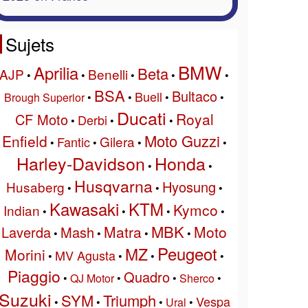
Sujets
BMW
Aprilia
Beta
AJP
Benelli
•
•
•
•
•
BSA
Bultaco
Buell
Brough Superior
•
•
•
•
Ducati
Royal
CF Moto
Derbi
•
•
•
Moto Guzzi
Enfield
Gilera
Fantic
•
•
•
•
Harley-Davidson
Honda
•
•
Husqvarna
Hyosung
Husaberg
•
•
•
Kawasaki
KTM
Kymco
Indian
•
•
•
•
MBK
Matra
Moto
Laverda
Mash
•
•
•
•
Peugeot
MZ
Morini
MV Agusta
•
•
•
•
Piaggio
Quadro
•
QJ Motor
•
•
Sherco
•
Suzuki
SYM
Triumph
Vespa
•
•
•
Ural
•