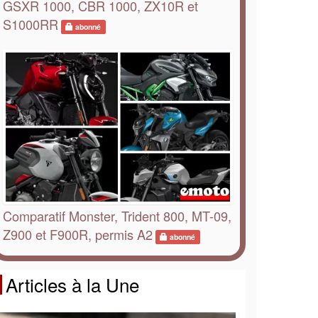
GSXR 1000, CBR 1000, ZX10R et
S1000RR
abonné
Comparatif Monster, Trident 800, MT-09,
Z900 et F900R, permis A2
abonné
Articles à la Une