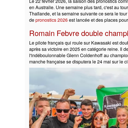
Le 22 février 2026, la saison des pronostics com
en Australie. Une semaine plus tard, c'est au to
Thaïlande, et la semaine suivante ce sera le to
de
pronostics 2026
est lancée et des places pou
Romain Febvre double cham
Le pilote français qui roule sur Kawasaki est d
après sa victoire en 2025 en catégorie reine. Il
l'indéboulonnable Glenn Coldenhoff au championn
manche française se disputera le 24 mai sur le ci