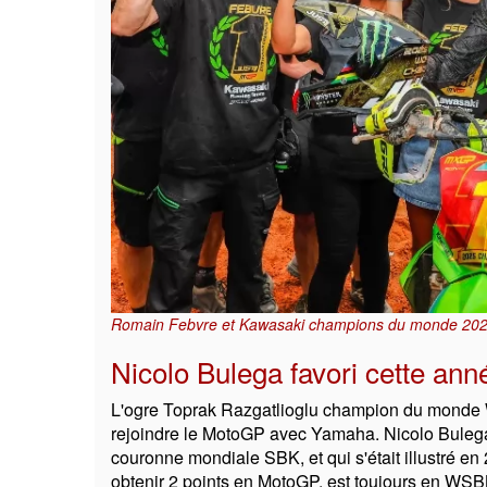
Romain Febvre et Kawasaki champions du monde 20
Nicolo Bulega favori cette ann
L'ogre Toprak Razgatlioglu champion du monde 
rejoindre le MotoGP avec Yamaha. Nicolo Bulega q
couronne mondiale SBK, et qui s'était illustré
obtenir 2 points en MotoGP, est toujours en WSBK.