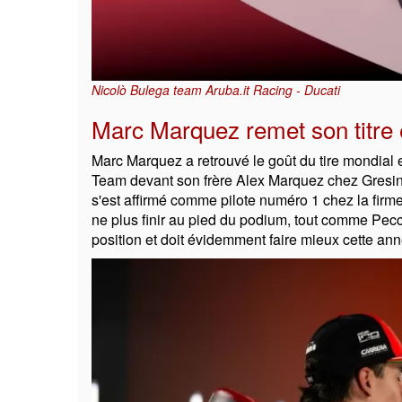
Nicolò Bulega team Aruba.it Racing - Ducati
Marc Marquez remet son titre 
Marc Marquez a retrouvé le goût du tire mondial e
Team devant son frère Alex Marquez chez Gresini 
s'est affirmé comme pilote numéro 1 chez la fir
ne plus finir au pied du podium, tout comme Pecc
position et doit évidemment faire mieux cette ann