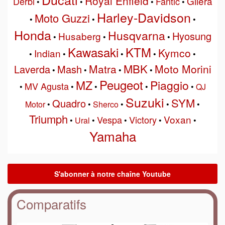
Royal Enfield
Gilera
Derbi
Fantic
•
•
•
•
Harley-Davidson
Moto Guzzi
•
•
•
Honda
Husqvarna
Hyosung
Husaberg
•
•
•
Kawasaki
KTM
Kymco
Indian
•
•
•
•
•
MBK
Matra
Moto Morini
Laverda
Mash
•
•
•
•
Peugeot
MZ
Piaggio
MV Agusta
•
•
•
•
•
QJ
Suzuki
SYM
Quadro
Motor
•
•
Sherco
•
•
•
Triumph
Voxan
Vespa
Victory
•
Ural
•
•
•
•
Yamaha
Comparatifs