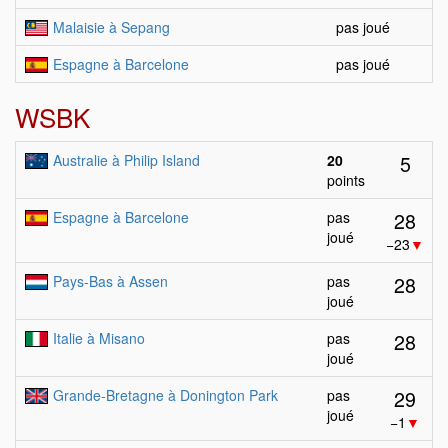
Malaisie à Sepang
pas joué
Espagne à Barcelone
pas joué
WSBK
5
Australie à Philip Island
20
points
28
Espagne à Barcelone
pas
joué
−23
▼
28
Pays-Bas à Assen
pas
joué
28
Italie à Misano
pas
joué
29
Grande-Bretagne à Donington Park
pas
joué
−1
▼