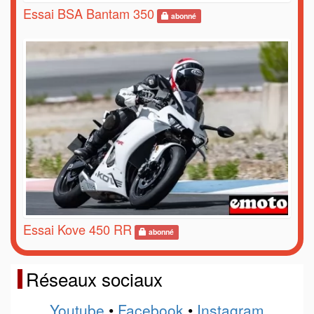
Essai BSA Bantam 350
abonné
Essai Kove 450 RR
abonné
Réseaux sociaux
Youtube
•
Facebook
•
Instagram