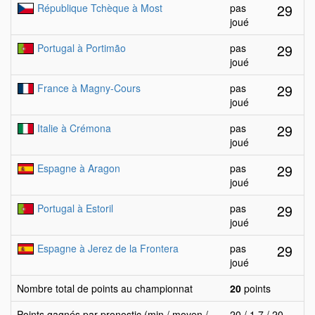
29
République Tchèque à Most
pas
joué
29
Portugal à Portimão
pas
joué
29
France à Magny-Cours
pas
joué
29
Italie à Crémona
pas
joué
29
Espagne à Aragon
pas
joué
29
Portugal à Estoril
pas
joué
29
Espagne à Jerez de la Frontera
pas
joué
Nombre total de points au championnat
20
points
Points gagnés par pronostic (min / moyen /
20 / 1.7 / 20