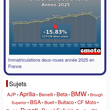
Immatriculations deux-roues année 2025 en
France
Sujets
BMW
Aprilia
Beta
AJP
Benelli
•
•
•
•
•
Brough
BSA
Bultaco
CF Moto
Buell
Superior
•
•
•
•
•
Ducati