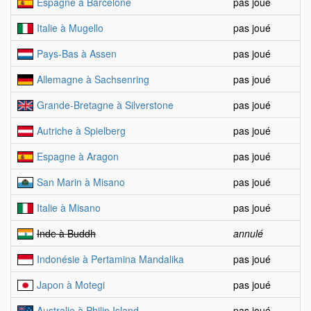
Espagne à Barcelone
pas joué
Italie à Mugello
pas joué
Pays-Bas à Assen
pas joué
Allemagne à Sachsenring
pas joué
Grande-Bretagne à Silverstone
pas joué
Autriche à Spielberg
pas joué
Espagne à Aragon
pas joué
San Marin à Misano
pas joué
Italie à Misano
pas joué
Inde à Buddh
annulé
Indonésie à Pertamina Mandalika
pas joué
Japon à Motegi
pas joué
Australie à Philip Island
pas joué