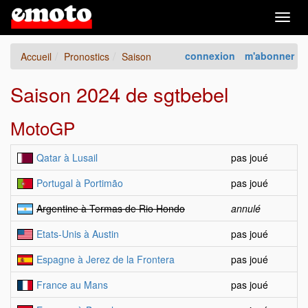
Togg
navig
connexion
m'abonner
Accueil
Pronostics
Saison
Saison 2024 de sgtbebel
MotoGP
Qatar à Lusail
pas joué
Portugal à Portimão
pas joué
Argentine à Termas de Rio Hondo
annulé
Etats-Unis à Austin
pas joué
Espagne à Jerez de la Frontera
pas joué
France au Mans
pas joué