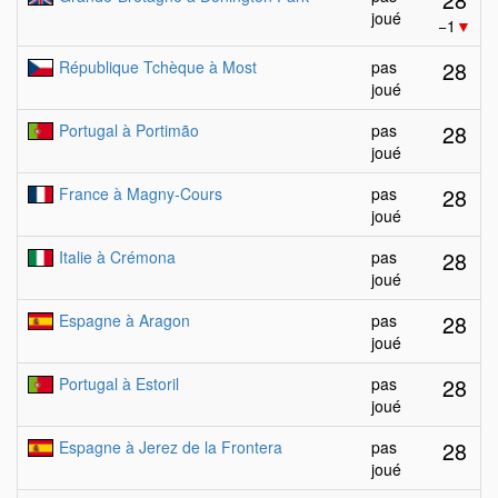
joué
−1
▼
28
République Tchèque à Most
pas
joué
28
Portugal à Portimão
pas
joué
28
France à Magny-Cours
pas
joué
28
Italie à Crémona
pas
joué
28
Espagne à Aragon
pas
joué
28
Portugal à Estoril
pas
joué
28
Espagne à Jerez de la Frontera
pas
joué