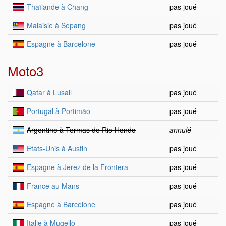
Thaïlande à Chang
pas joué
Malaisie à Sepang
pas joué
Espagne à Barcelone
pas joué
Moto3
Qatar à Lusail
pas joué
Portugal à Portimão
pas joué
Argentine à Termas de Rio Hondo
annulé
Etats-Unis à Austin
pas joué
Espagne à Jerez de la Frontera
pas joué
France au Mans
pas joué
Espagne à Barcelone
pas joué
Italie à Mugello
pas joué