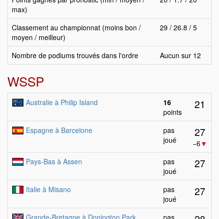
max)
Classement au championnat (moins bon /
29 / 26.8 / 5
moyen / meilleur)
Nombre de podiums trouvés dans l'ordre
Aucun sur 12
WSSP
21
Australie à Philip Island
16
points
27
Espagne à Barcelone
pas
joué
−6
▼
27
Pays-Bas à Assen
pas
joué
27
Italie à Misano
pas
joué
28
Grande-Bretagne à Donington Park
pas