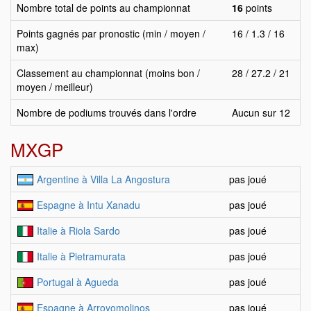
Nombre total de points au championnat
16
points
Points gagnés par pronostic (min / moyen /
16 / 1.3 / 16
max)
Classement au championnat (moins bon /
28 / 27.2 / 21
moyen / meilleur)
Nombre de podiums trouvés dans l'ordre
Aucun sur 12
MXGP
Argentine à Villa La Angostura
pas joué
Espagne à Intu Xanadu
pas joué
Italie à Riola Sardo
pas joué
Italie à Pietramurata
pas joué
Portugal à Agueda
pas joué
Espagne à Arroyomolinos
pas joué