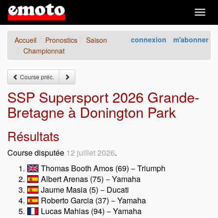
Togg
navig
connexion
m'abonner
Accueil
Pronostics
Saison
Championnat
Course préc.
SSP Supersport 2026 Grande-
Bretagne à Donington Park
Résultats
Course disputée
12 juillet 2026
.
Thomas Booth Amos (69) − Triumph
Albert Arenas (75) − Yamaha
Jaume Masia (5) − Ducati
Roberto Garcia (37) − Yamaha
Lucas Mahias (94) − Yamaha