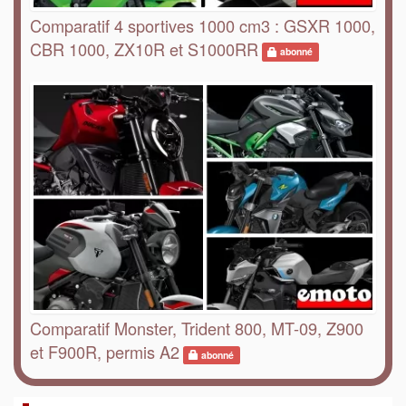
Comparatif 4 sportives 1000 cm3 : GSXR 1000,
CBR 1000, ZX10R et S1000RR
abonné
Comparatif Monster, Trident 800, MT-09, Z900
et F900R, permis A2
abonné