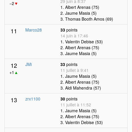
29 juin à 8:37
−2
▼
1. Albert Arenas (75)
2. Jaume Masia (5)
3. Thomas Booth Amos (69)
11
Marco28
33
points
14 juin à 17:46
1. Valentin Debise (53)
2. Albert Arenas (75)
3. Jaume Masia (5)
12
JMi
33
points
11 juillet à 9:41
+1
▲
1. Jaume Masia (5)
2. Albert Arenas (75)
3. Aldi Mahendra (57)
13
zrx1100
30
points
11 juillet à 11:52
1. Jaume Masia (5)
2. Albert Arenas (75)
3. Valentin Debise (53)