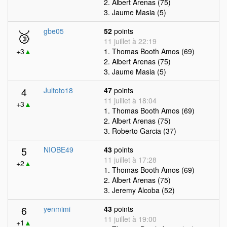
2. Albert Arenas (75)
3. Jaume Masia (5)
🥉
gbe05
52
points
11 juillet à 22:19
+3
▲
1. Thomas Booth Amos (69)
2. Albert Arenas (75)
3. Jaume Masia (5)
4
Jultoto18
47
points
11 juillet à 18:04
+3
▲
1. Thomas Booth Amos (69)
2. Albert Arenas (75)
3. Roberto Garcia (37)
5
NIOBE49
43
points
11 juillet à 17:28
+2
▲
1. Thomas Booth Amos (69)
2. Albert Arenas (75)
3. Jeremy Alcoba (52)
6
yenmimi
43
points
11 juillet à 19:00
+1
▲