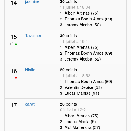
14
jasmine
30
points
11 juillet à 18:34
1. Albert Arenas (75)
2. Thomas Booth Amos (69)
3. Jeremy Alcoba (52)
15
Tazerced
30
points
11 juillet à 19:11
+1
▲
1. Albert Arenas (75)
2. Thomas Booth Amos (69)
3. Jeremy Alcoba (52)
16
Nistic
29
points
11 juillet à 18:52
−1
▼
1. Thomas Booth Amos (69)
2. Valentin Debise (53)
3. Lucas Mahias (94)
17
carat
28
points
6 juillet à 12:21
1. Albert Arenas (75)
2. Jaume Masia (5)
3. Aldi Mahendra (57)