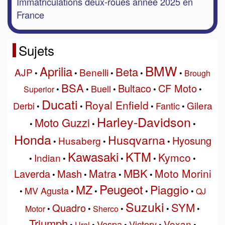
Immatriculations deux-roues année 2025 en
France
Sujets
BMW
Aprilia
Beta
AJP
Benelli
•
•
•
•
•
Brough
BSA
Bultaco
CF Moto
Buell
Superior
•
•
•
•
•
Ducati
Royal Enfield
Gilera
Derbi
Fantic
•
•
•
•
Harley-Davidson
Moto Guzzi
•
•
•
Honda
Husqvarna
Hyosung
Husaberg
•
•
•
Kawasaki
KTM
Kymco
Indian
•
•
•
•
•
MBK
Matra
Moto Morini
Laverda
Mash
•
•
•
•
Peugeot
MZ
Piaggio
MV Agusta
•
•
•
•
•
QJ
Suzuki
SYM
Quadro
Motor
•
•
Sherco
•
•
•
Triumph
Voxan
Vespa
Victory
•
Ural
•
•
•
•