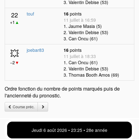
3. Valentin Debise (53)
22
touf
16
points
11 juillet à 16:59
+1
▲
1. Jaume Masia (5)
2. Valentin Debise (53)
3. Can Oncu (61)
💥
joebar83
16
points
11 juillet à 18:33
−2
▼
1. Can Oncu (61)
2. Valentin Debise (53)
3. Thomas Booth Amos (69)
Ordre fonction du nombre de points marqués puis de
l'ancienneté du pronostic.
Course préc.
Jeudi 6 août 2026 • 23 25 • 28e année