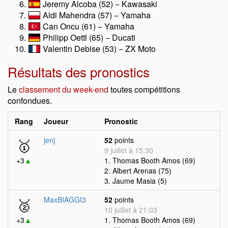
Jeremy Alcoba (52) − Kawasaki
Aldi Mahendra (57) − Yamaha
Can Oncu (61) − Yamaha
Philipp Oettl (65) − Ducati
Valentin Debise (53) − ZX Moto
Résultats des pronostics
Le
classement du week-end
toutes compétitions
confondues.
Rang
Joueur
Pronostic
🥇
jenj
52
points
9 juillet à 15:30
+3
▲
1. Thomas Booth Amos (69)
2. Albert Arenas (75)
3. Jaume Masia (5)
🥈
MaxBIAGGI3
52
points
10 juillet à 21:03
+3
▲
1. Thomas Booth Amos (69)