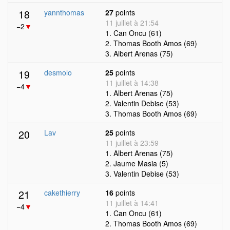
18
yannthomas
27
points
11 juillet à 21:54
−2
▼
1. Can Oncu (61)
2. Thomas Booth Amos (69)
3. Albert Arenas (75)
19
desmolo
25
points
11 juillet à 14:38
−4
▼
1. Albert Arenas (75)
2. Valentin Debise (53)
3. Thomas Booth Amos (69)
20
Lav
25
points
11 juillet à 23:59
1. Albert Arenas (75)
2. Jaume Masia (5)
3. Valentin Debise (53)
21
cakethierry
16
points
11 juillet à 14:41
−4
▼
1. Can Oncu (61)
2. Thomas Booth Amos (69)