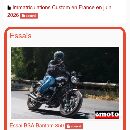
Immatriculations Custom en France en juin
2026
abonné
Essais
Essai BSA Bantam 350
abonné