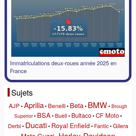
Immatriculations deux-roues année 2025 en
France
Sujets
BMW
Aprilia
Beta
AJP
Benelli
•
•
•
•
•
Brough
BSA
Bultaco
CF Moto
Buell
Superior
•
•
•
•
•
Ducati
Royal Enfield
Gilera
Derbi
Fantic
•
•
•
•
Harley-Davidson
Moto Guzzi