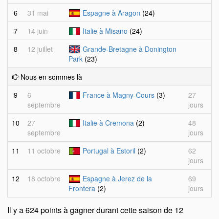
6
31 mai
Espagne à Aragon
(24)
7
14 juin
Italie à Misano
(24)
8
12 juillet
Grande-Bretagne à Donington
Park
(23)
Nous en sommes là
9
6
France à Magny-Cours
(3)
27
septembre
jours
10
27
Italie à Cremona
(2)
48
septembre
jours
11
11 octobre
Portugal à Estoril
(2)
62
jours
12
18 octobre
Espagne à Jerez de la
69
Frontera
(2)
jours
Il y a 624 points à gagner durant cette saison de 12