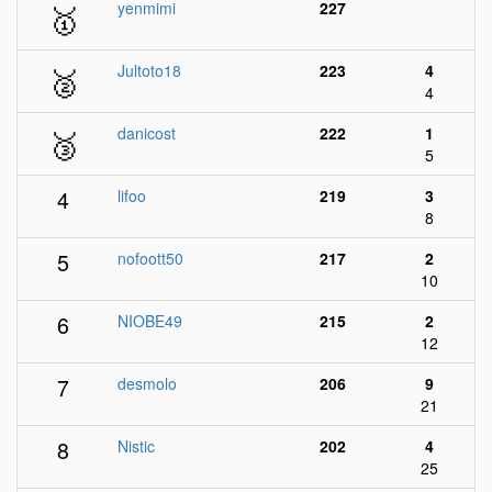
🥇
yenmimi
227
🥈
Jultoto18
223
4
4
🥉
danicost
222
1
5
4
lifoo
219
3
8
5
nofoott50
217
2
10
6
NIOBE49
215
2
12
7
desmolo
206
9
21
8
Nistic
202
4
25