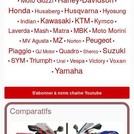
•
•
•
Honda
Husqvarna
Hyosung
Husaberg
•
•
•
Kawasaki
KTM
Kymco
Indian
•
•
•
•
•
MBK
Matra
Moto Morini
Laverda
Mash
•
•
•
•
Peugeot
MZ
MV Agusta
•
•
•
Norton
•
•
Suzuki
Piaggio
Quadro
•
QJ Motor
•
•
Sherco
•
SYM
Triumph
Voxan
Vespa
Victory
•
•
•
Ural
•
•
•
Yamaha
•
Comparatifs