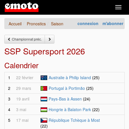
Togg
navig
connexion
m'abonner
Accueil
Pronostics
Saison
Championnat préc.
SSP Supersport 2026
Calendrier
1
22 février
Australie à Philip Island
(25)
2
29 mars
Portugal à Portimão
(25)
3
19 avril
Pays-Bas à Assen
(24)
4
3 mai
Hongrie à Balaton Park
(22)
5
17 mai
République Tchèque à Most
(22)