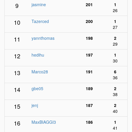
9
jasmine
201
1
26
10
Tazerced
200
1
27
11
yannthomas
198
2
29
12
hedihu
197
1
30
13
Marco28
191
6
36
14
gbe05
189
2
38
15
jenj
187
2
40
16
MaxBIAGGI3
186
1
41