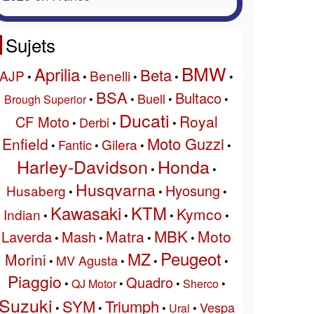
Sujets
BMW
Aprilia
Beta
AJP
Benelli
•
•
•
•
•
BSA
Bultaco
Buell
Brough Superior
•
•
•
•
Ducati
Royal
CF Moto
Derbi
•
•
•
Moto Guzzi
Enfield
Gilera
Fantic
•
•
•
•
Harley-Davidson
Honda
•
•
Husqvarna
Hyosung
Husaberg
•
•
•
Kawasaki
KTM
Kymco
Indian
•
•
•
•
MBK
Matra
Moto
Laverda
Mash
•
•
•
•
Peugeot
MZ
Morini
MV Agusta
•
•
•
•
Piaggio
Quadro
•
QJ Motor
•
•
Sherco
•
Suzuki
SYM
Triumph
Vespa
•
•
•
Ural
•