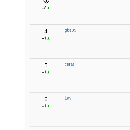
+2
▲
4
gbe05
+1
▲
5
carat
+1
▲
6
Lav
+1
▲