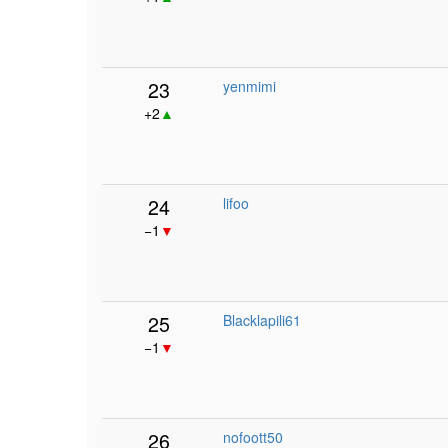
23
yenmimi
+2
▲
24
lifoo
−1
▼
25
Blacklapili61
−1
▼
26
nofoott50