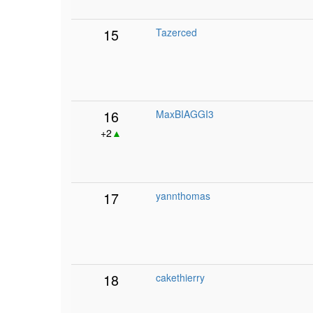
15
Tazerced
16
MaxBIAGGI3
+2
▲
17
yannthomas
18
cakethierry