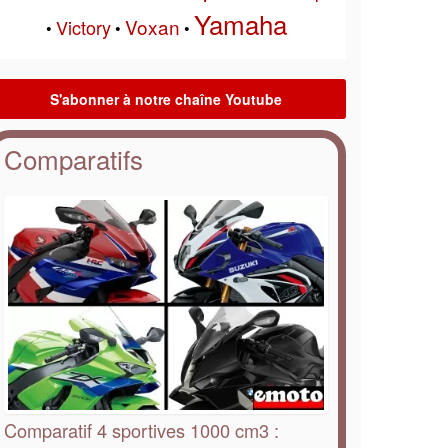
Yamaha
Voxan
Victory
•
•
•
Comparatifs
Comparatif 4 sportives 1000 cm3 :