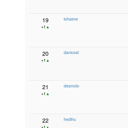
19
lohaime
+1
▲
20
danicost
+1
▲
21
desmolo
+1
▲
22
hedihu
+1
▲