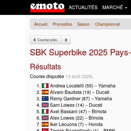
ACTUALITÉS
MARCHÉ
Accueil
Pronostics
Saison
Championnat
Course préc.
SBK Superbike 2025 Pays
Résultats
Course disputée
13 avril 2025
.
Andrea Locatelli (55) − Yamaha
Alvaro Bautista (19) − Ducati
Remy Gardner (87) − Yamaha
Sam Lowes (14) − Ducati
Axel Bassani (47) − Bimota
Alex Lowes (22) − Bimota
Iker Lecuona (7) − Honda
Toprak Razgatlioglu (1) − BMW