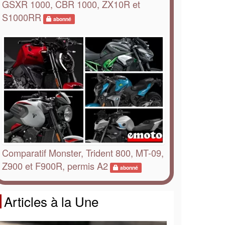
GSXR 1000, CBR 1000, ZX10R et
S1000RR
abonné
Comparatif Monster, Trident 800, MT-09,
Z900 et F900R, permis A2
abonné
Articles à la Une