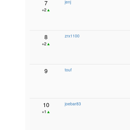
7
jenj
+2
▲
8
zrx1100
+2
▲
9
touf
10
joebar83
+1
▲