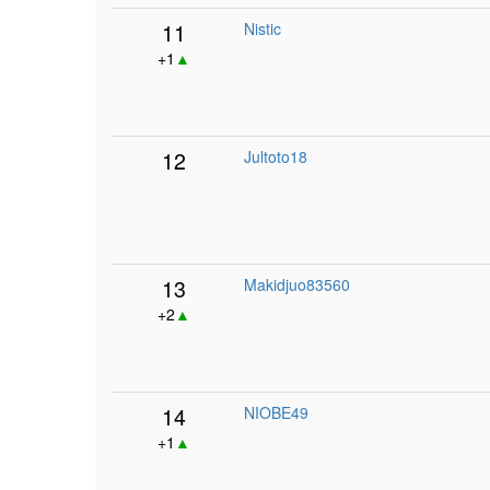
11
Nistic
+1
▲
12
Jultoto18
13
Makidjuo83560
+2
▲
14
NIOBE49
+1
▲