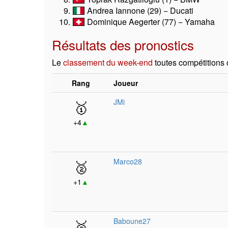
Andrea Iannone (29) − Ducati
Dominique Aegerter (77) − Yamaha
Résultats des pronostics
Le
classement du week-end
toutes compétitions
Rang
Joueur
🥇
JMi
+4
▲
🥈
Marco28
+1
▲
🥉
Baboune27