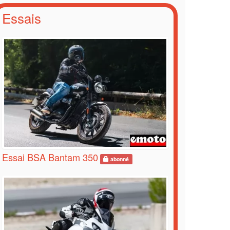
Essais
Essai BSA Bantam 350
abonné