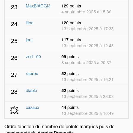
23
MaxBIAGGI3
129
points
4 septembre 2025 à 15:36
24
lifoo
120
points
13 septembre 2025 à 17:33
25
jenj
117
points
13 septembre 2025 à 12:43
26
zrx1100
99
points
8 septembre 2025 à 20:37
27
rabroo
52
points
13 septembre 2025 à 15:21
28
diablo
52
points
13 septembre 2025 à 23:03
💥
cazaux
44
points
13 septembre 2025 à 10:49
Ordre fonction du nombre de points marqués puis de
l'ancienneté du dernier Pronostic.