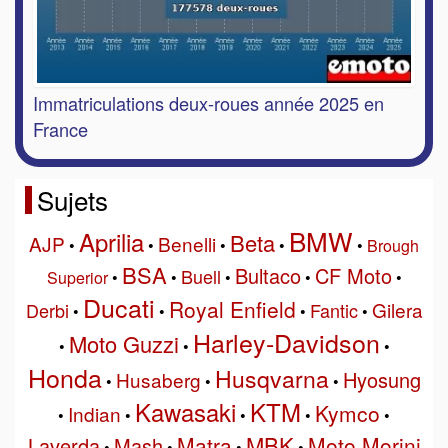
Immatriculations deux-roues année 2025 en
France
Sujets
BMW
Aprilia
Beta
AJP
Benelli
•
•
•
•
•
Brough
BSA
Bultaco
CF Moto
Buell
Superior
•
•
•
•
•
Ducati
Royal Enfield
Gilera
Derbi
Fantic
•
•
•
•
Harley-Davidson
Moto Guzzi
•
•
•
Honda
Husqvarna
Hyosung
Husaberg
•
•
•
Kawasaki
KTM
Kymco
Indian
•
•
•
•
•
MBK
Matra
Moto Morini
Laverda
Mash
•
•
•
•