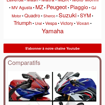
Peugeot
MZ
Piaggio
MV Agusta
•
•
•
•
•
QJ
Suzuki
SYM
Quadro
Motor
•
•
Sherco
•
•
•
Triumph
Voxan
Vespa
Victory
•
Ural
•
•
•
•
Yamaha
Comparatifs