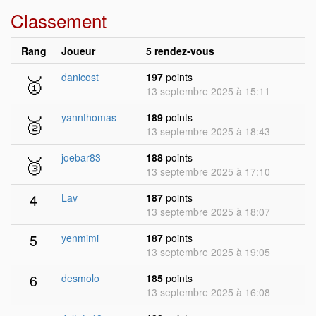
Classement
Rang
Joueur
5 rendez-vous
🥇
danicost
197
points
13 septembre 2025 à 15:11
🥈
yannthomas
189
points
13 septembre 2025 à 18:43
🥉
joebar83
188
points
13 septembre 2025 à 17:10
4
Lav
187
points
13 septembre 2025 à 18:07
5
yenmimi
187
points
13 septembre 2025 à 19:05
6
desmolo
185
points
13 septembre 2025 à 16:08