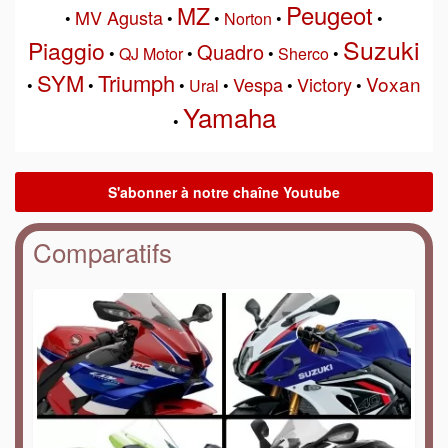
Peugeot
MZ
MV Agusta
•
•
•
Norton
•
•
Suzuki
Piaggio
Quadro
•
QJ Motor
•
•
Sherco
•
SYM
Triumph
Voxan
Vespa
Victory
•
•
•
Ural
•
•
•
Yamaha
•
Comparatifs