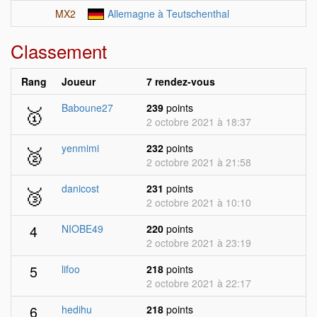
MX2
Allemagne à Teutschenthal
Classement
Rang
Joueur
7 rendez-vous
🥇
Baboune27
239
points
2 octobre 2021 à 18:37
🥈
yenmimi
232
points
2 octobre 2021 à 21:58
🥉
danicost
231
points
2 octobre 2021 à 10:10
4
NIOBE49
220
points
2 octobre 2021 à 23:19
5
lifoo
218
points
2 octobre 2021 à 22:17
6
hedihu
218
points