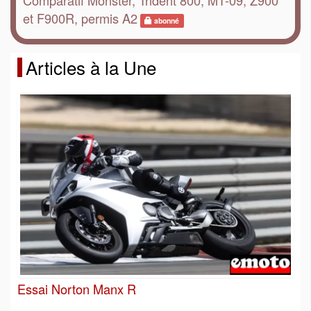
Comparatif Monster, Trident 800, MT-09, Z900
et F900R, permis A2
abonné
Articles à la Une
Essai Norton Manx R