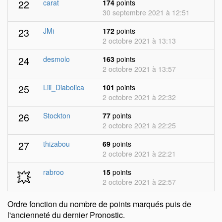
22
carat
174
points
30 septembre 2021 à 12:51
23
JMi
172
points
2 octobre 2021 à 13:13
24
desmolo
163
points
2 octobre 2021 à 13:57
25
Lili_Diabolica
101
points
2 octobre 2021 à 22:32
26
Stockton
77
points
2 octobre 2021 à 22:25
27
thizabou
69
points
2 octobre 2021 à 22:21
💥
rabroo
15
points
2 octobre 2021 à 22:57
Ordre fonction du nombre de points marqués puis de
l'ancienneté du dernier Pronostic.