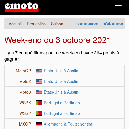
Togg
navig
connexion
m'abonner
Accueil
Pronostics
Saison
Week-end du 3 octobre 2021
Il y a 7 compétitions pour ce week-end avec 364 points à
gagner.
MotoGP
Etats-Unis à Austin
Moto2
Etats-Unis à Austin
Moto3
Etats-Unis à Austin
WSBK
Portugal à Portimao
WSSP
Portugal à Portimao
MXGP
Allemagne à Teutschenthal