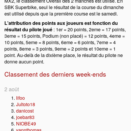
MX2, le classement Overall des 2 manches est utilisé. En
SBK Superbike, seul le résultat de la course du dimanche
est utilisé depuis que la première course est le samedi.
L'attribution des points aux joueurs est fonction du
résultat du pilote joué
: 1er = 20 points, 2eme = 17 points,
3eme = 15 points, Podium (non placé) = 12 points, 4eme =
10 points, 5eme = 8 points, 6eme = 6 points, 7eme = 4
points, 8eme = 3 points, 9eme = 2 points et 10eme = 1
point. Au-delà de la dixième place, le résultat du pilote ne
donne aucun point.
Classement des derniers week-ends
2 août
lifoo
Jultoto18
danicost
joebar83
NIOBE49
yannthomas