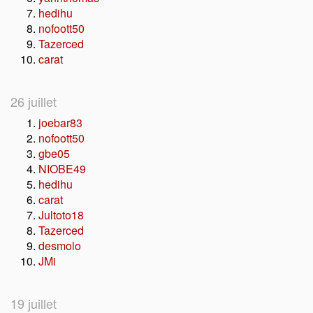
hedihu
nofoott50
Tazerced
carat
26 juillet
joebar83
nofoott50
gbe05
NIOBE49
hedihu
carat
Jultoto18
Tazerced
desmolo
JMi
19 juillet