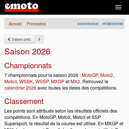
Togg
navig
connexion
m'abonner
Accueil
Pronostics
Saison préc.
Saison 2026
Championnats
7 championnats pour la saison 2026 :
MotoGP
,
Moto2
,
Moto3
,
WSBK
,
WSSP
,
MXGP
et
MX2
. Retrouvez le
calendrier 2026
avec toutes les dates des compétitions.
Classement
Les points sont attribués selon les résultats officiels des
compétitions. En MotoGP, Moto2, Moto3 et SSP
Supersport, le résultat de la course est utilisé. En MXGP et