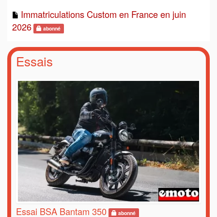
Immatriculations Custom en France en juin
2026
abonné
Essais
Essai BSA Bantam 350
abonné