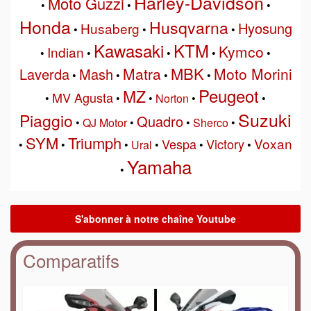
Harley-Davidson
Moto Guzzi
•
•
•
Honda
Husqvarna
Hyosung
Husaberg
•
•
•
Kawasaki
KTM
Kymco
Indian
•
•
•
•
•
MBK
Matra
Moto Morini
Laverda
Mash
•
•
•
•
Peugeot
MZ
MV Agusta
•
•
•
Norton
•
•
Suzuki
Piaggio
Quadro
•
QJ Motor
•
•
Sherco
•
SYM
Triumph
Voxan
Vespa
Victory
•
•
•
Ural
•
•
•
Yamaha
•
Comparatifs