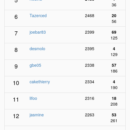
36
6
Tazerced
2468
20
56
7
joebar83
2399
69
125
8
desmolo
2395
4
129
9
gbe05
2338
57
186
10
cakethierry
2334
4
190
11
lifoo
2316
18
208
12
jasmine
2263
53
261