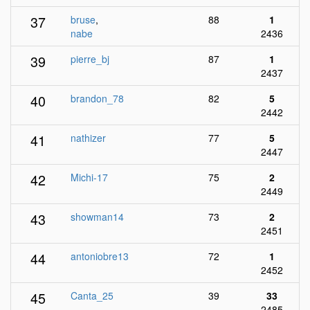
37
bruse
,
88
1
nabe
2436
39
pierre_bj
87
1
2437
40
brandon_78
82
5
2442
41
nathizer
77
5
2447
42
Michi-17
75
2
2449
43
showman14
73
2
2451
44
antoniobre13
72
1
2452
45
Canta_25
39
33
2485