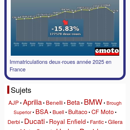
Immatriculations deux-roues année 2025 en
France
Sujets
BMW
Aprilia
Beta
AJP
Benelli
•
•
•
•
•
Brough
BSA
Bultaco
CF Moto
Buell
Superior
•
•
•
•
•
Ducati
Royal Enfield
Gilera
Derbi
Fantic
•
•
•
•