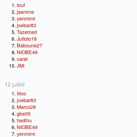
touf
jasmine
yenmimi
joebar83
Tazerced
Jultoto18
Baboune27
NIOBE49
carat
JMi
12 juillet
lifoo
joebar83
Marco28
gbe05
hedihu
NIOBE49
yenmimi