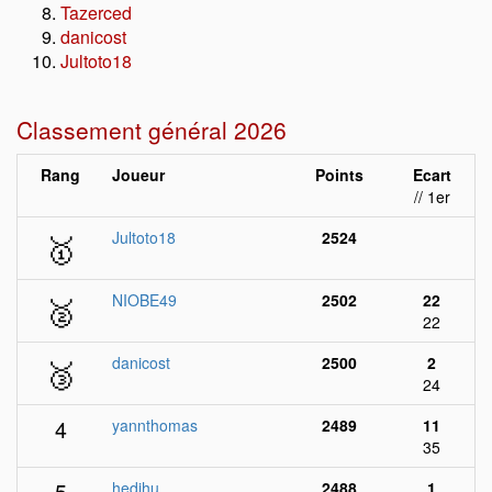
Tazerced
danicost
Jultoto18
Classement général 2026
Rang
Joueur
Points
Ecart
// 1er
🥇
Jultoto18
2524
🥈
NIOBE49
2502
22
22
🥉
danicost
2500
2
24
4
yannthomas
2489
11
35
5
hedihu
2488
1