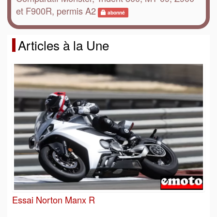
et F900R, permis A2
abonné
Articles à la Une
Essai Norton Manx R