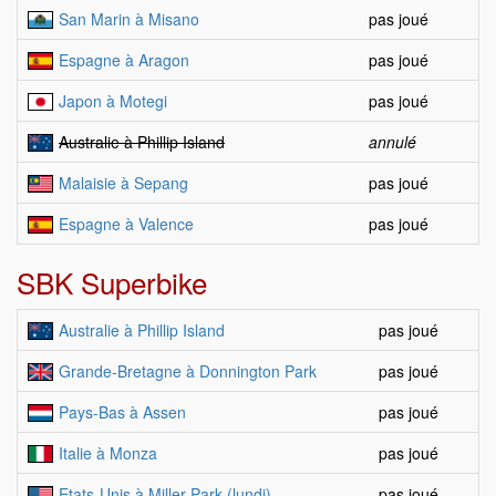
San Marin à Misano
pas joué
Espagne à Aragon
pas joué
Japon à Motegi
pas joué
Australie à Phillip Island
annulé
Malaisie à Sepang
pas joué
Espagne à Valence
pas joué
SBK Superbike
Australie à Phillip Island
pas joué
Grande-Bretagne à Donnington Park
pas joué
Pays-Bas à Assen
pas joué
Italie à Monza
pas joué
Etats-Unis à Miller Park (lundi)
pas joué