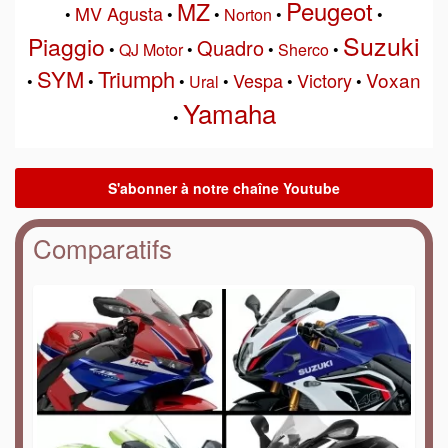
Peugeot
MZ
MV Agusta
•
•
•
Norton
•
•
Suzuki
Piaggio
Quadro
•
QJ Motor
•
•
Sherco
•
SYM
Triumph
Voxan
Vespa
Victory
•
•
•
Ural
•
•
•
Yamaha
•
Comparatifs