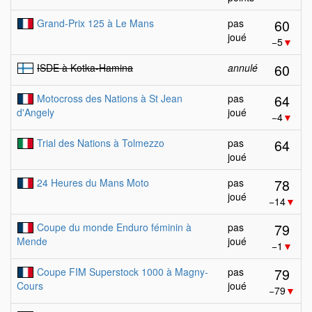
60
Grand-Prix 125 à Le Mans
pas
joué
−5
▼
60
ISDE à Kotka-Hamina
annulé
64
Motocross des Nations à St Jean
pas
d'Angely
joué
−4
▼
64
Trial des Nations à Tolmezzo
pas
joué
78
24 Heures du Mans Moto
pas
joué
−14
▼
79
Coupe du monde Enduro féminin à
pas
Mende
joué
−1
▼
79
Coupe FIM Superstock 1000 à Magny-
pas
Cours
joué
−79
▼