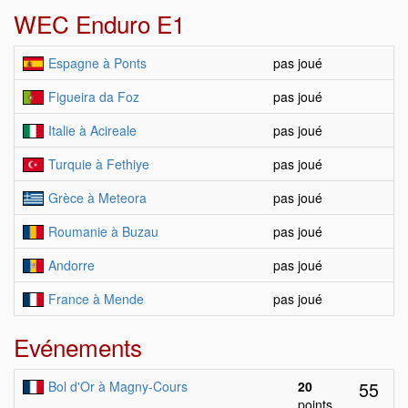
WEC Enduro E1
Espagne à Ponts
pas joué
Figueira da Foz
pas joué
Italie à Acireale
pas joué
Turquie à Fethiye
pas joué
Grèce à Meteora
pas joué
Roumanie à Buzau
pas joué
Andorre
pas joué
France à Mende
pas joué
Evénements
55
Bol d'Or à Magny-Cours
20
points