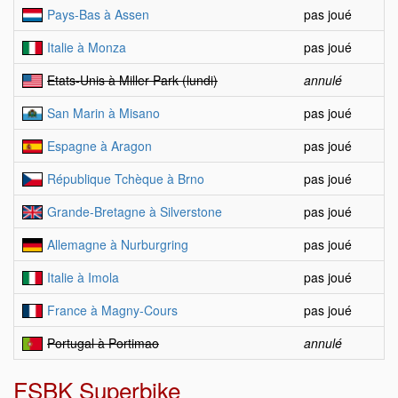
Pays-Bas à Assen
pas joué
Italie à Monza
pas joué
Etats-Unis à Miller Park (lundi)
annulé
San Marin à Misano
pas joué
Espagne à Aragon
pas joué
République Tchèque à Brno
pas joué
Grande-Bretagne à Silverstone
pas joué
Allemagne à Nurburgring
pas joué
Italie à Imola
pas joué
France à Magny-Cours
pas joué
Portugal à Portimao
annulé
FSBK Superbike