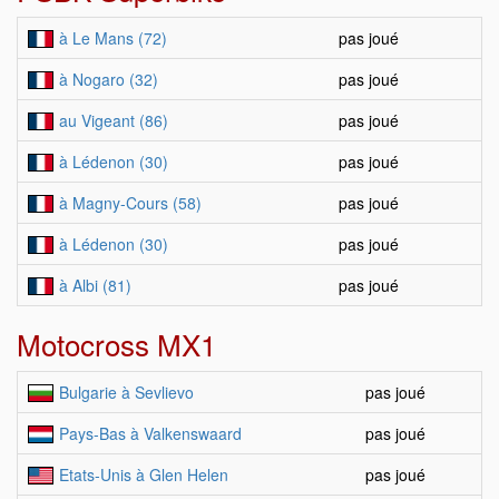
à Le Mans (72)
pas joué
à Nogaro (32)
pas joué
au Vigeant (86)
pas joué
à Lédenon (30)
pas joué
à Magny-Cours (58)
pas joué
à Lédenon (30)
pas joué
à Albi (81)
pas joué
Motocross MX1
Bulgarie à Sevlievo
pas joué
Pays-Bas à Valkenswaard
pas joué
Etats-Unis à Glen Helen
pas joué