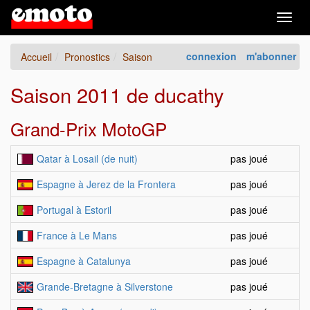
Togg
navig
connexion
m'abonner
Accueil
Pronostics
Saison
Saison 2011 de ducathy
Grand-Prix MotoGP
Qatar à Losail (de nuit)
pas joué
Espagne à Jerez de la Frontera
pas joué
Portugal à Estoril
pas joué
France à Le Mans
pas joué
Espagne à Catalunya
pas joué
Grande-Bretagne à Silverstone
pas joué