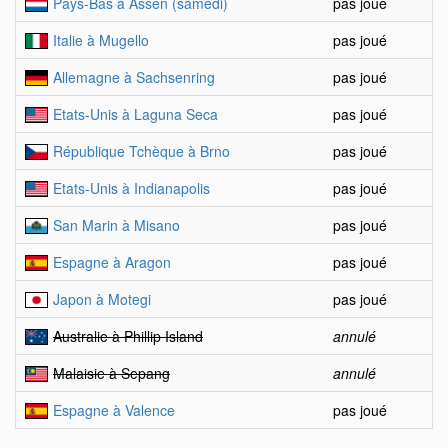
Pays-Bas à Assen (samedi)
pas joué
Italie à Mugello
pas joué
Allemagne à Sachsenring
pas joué
Etats-Unis à Laguna Seca
pas joué
République Tchèque à Brno
pas joué
Etats-Unis à Indianapolis
pas joué
San Marin à Misano
pas joué
Espagne à Aragon
pas joué
Japon à Motegi
pas joué
Australie à Phillip Island
annulé
Malaisie à Sepang
annulé
Espagne à Valence
pas joué