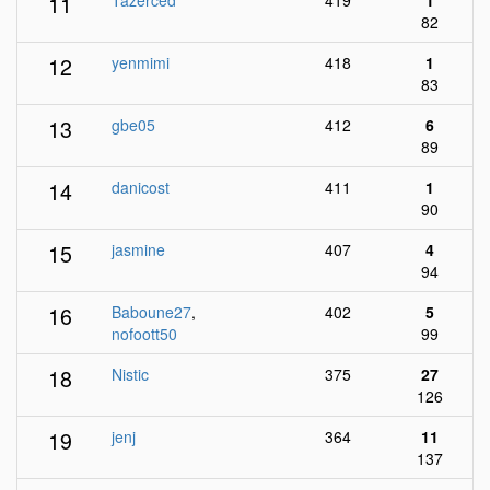
11
Tazerced
419
1
82
12
yenmimi
418
1
83
13
gbe05
412
6
89
14
danicost
411
1
90
15
jasmine
407
4
94
16
Baboune27
,
402
5
nofoott50
99
18
Nistic
375
27
126
19
jenj
364
11
137