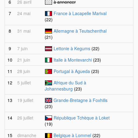
6
26 avril
à annoncer
7
24 mai
France à Lacapelle Marival
(22)
8
31 mai
Allemagne à Teutschenthal
(21)
9
7 juin
Lettonie à Kegums
(22)
10
21 juin
Italie à Montevarchi
(23)
11
28 juin
Portugal à Agueda
(23)
12
5 juillet
Afrique du Sud à
Johannesburg
(23)
13
19 juillet
Grande-Bretagne à Foxhills
(23)
14
26 juillet
République Tchèque à Loket
(19)
15
dimanche
Belgique à Lommel
(22)