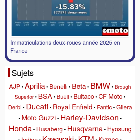
Immatriculations deux-roues année 2025 en
France
Sujets
BMW
Aprilia
Beta
AJP
Benelli
•
•
•
•
•
Brough
BSA
Bultaco
CF Moto
Buell
Superior
•
•
•
•
•
Ducati
Royal Enfield
Gilera
Derbi
Fantic
•
•
•
•
Harley-Davidson
Moto Guzzi
•
•
•
Honda
Husqvarna
Hyosung
Husaberg
•
•
•
Kawasaki
KTM
Kymco
Indian
•
•
•
•
•