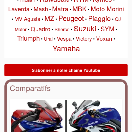
MBK
Matra
Moto Morini
Laverda
Mash
•
•
•
•
Peugeot
MZ
Piaggio
MV Agusta
•
•
•
•
•
QJ
Suzuki
SYM
Quadro
Motor
•
•
Sherco
•
•
•
Triumph
Voxan
Vespa
Victory
•
Ural
•
•
•
•
Yamaha
Comparatifs