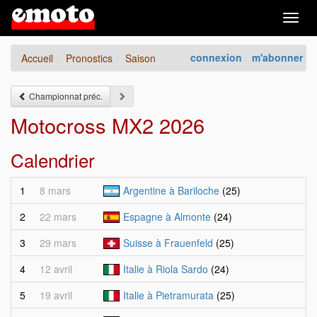
Togg
navig
connexion
m'abonner
Accueil
Pronostics
Saison
Championnat préc.
Motocross MX2 2026
Calendrier
1
8 mars
Argentine à Bariloche
(25)
2
22 mars
Espagne à Almonte
(24)
3
29 mars
Suisse à Frauenfeld
(25)
4
12 avril
Italie à Riola Sardo
(24)
5
19 avril
Italie à Pietramurata
(25)