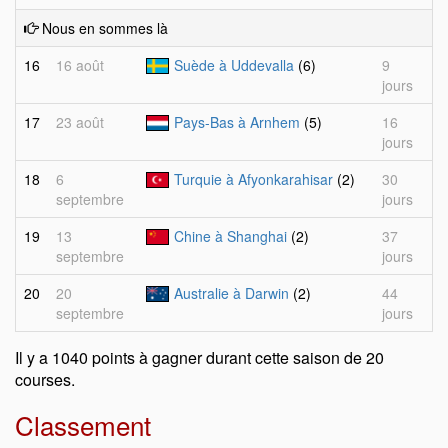
Nous en sommes là
16
16 août
Suède à Uddevalla
(6)
9
jours
17
23 août
Pays-Bas à Arnhem
(5)
16
jours
18
6
Turquie à Afyonkarahisar
(2)
30
septembre
jours
19
13
Chine à Shanghai
(2)
37
septembre
jours
20
20
Australie à Darwin
(2)
44
septembre
jours
Il y a 1040 points à gagner durant cette saison de 20
courses.
Classement