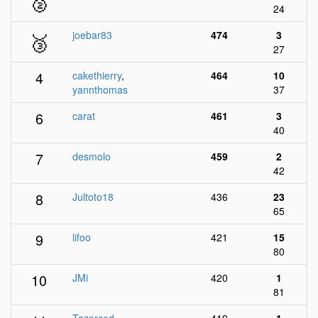
🥈
24
🥉
joebar83
474
3
27
4
cakethierry
,
464
10
yannthomas
37
6
carat
461
3
40
7
desmolo
459
2
42
8
Jultoto18
436
23
65
9
lifoo
421
15
80
10
JMi
420
1
81