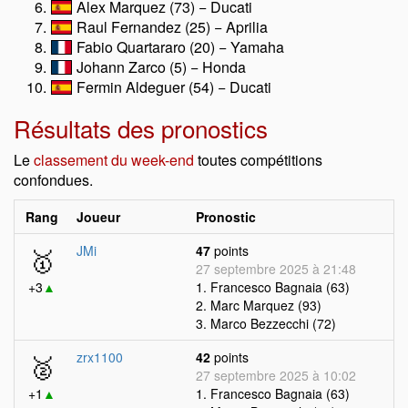
Alex Marquez (73) − Ducati
Raul Fernandez (25) − Aprilia
Fabio Quartararo (20) − Yamaha
Johann Zarco (5) − Honda
Fermin Aldeguer (54) − Ducati
Résultats des pronostics
Le
classement du week-end
toutes compétitions
confondues.
Rang
Joueur
Pronostic
🥇
JMi
47
points
27 septembre 2025 à 21:48
+3
▲
1. Francesco Bagnaia (63)
2. Marc Marquez (93)
3. Marco Bezzecchi (72)
🥈
zrx1100
42
points
27 septembre 2025 à 10:02
+1
▲
1. Francesco Bagnaia (63)