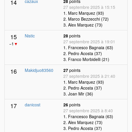
14
cazaux
28
points
27 septembre 2025 à 15:15
1. Marc Marquez (93)
2. Marco Bezzecchi (72)
3. Alex Marquez (73)
15
Nistic
28
points
27 septembre 2025 à 19:01
−1
▼
1. Francesco Bagnaia (63)
2. Pedro Acosta (37)
3. Franco Morbidelli (21)
16
Makidjuo83560
27
points
27 septembre 2025 à 21:40
1. Marc Marquez (93)
2. Pedro Acosta (37)
3. Joan Mir (36)
17
danicost
26
points
27 septembre 2025 à 8:40
1. Francesco Bagnaia (63)
2. Alex Marquez (73)
3. Pedro Acosta (37)