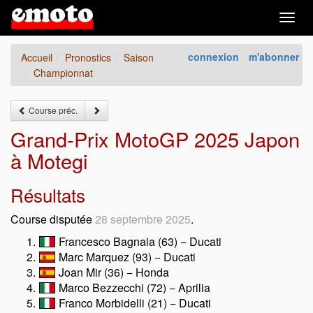
Togg
navig
connexion
m'abonner
Accueil
Pronostics
Saison
Championnat
Course préc.
Grand-Prix MotoGP 2025 Japon
à Motegi
Résultats
Course disputée
28 septembre 2025
.
Francesco Bagnaia (63) − Ducati
Marc Marquez (93) − Ducati
Joan Mir (36) − Honda
Marco Bezzecchi (72) − Aprilia
Franco Morbidelli (21) − Ducati