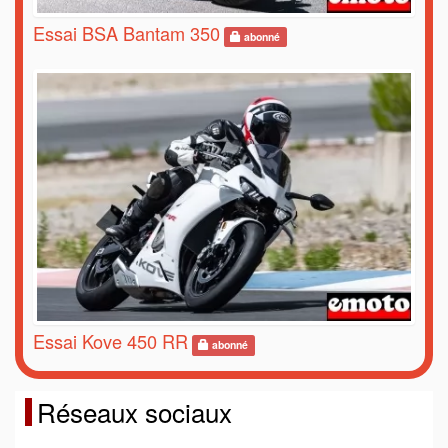
Essai BSA Bantam 350
abonné
Essai Kove 450 RR
abonné
Réseaux sociaux