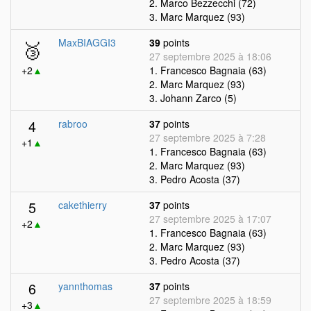
2. Marco Bezzecchi (72)
3. Marc Marquez (93)
🥉
MaxBIAGGI3
39
points
27 septembre 2025 à 18:06
+2
▲
1. Francesco Bagnaia (63)
2. Marc Marquez (93)
3. Johann Zarco (5)
4
rabroo
37
points
27 septembre 2025 à 7:28
+1
▲
1. Francesco Bagnaia (63)
2. Marc Marquez (93)
3. Pedro Acosta (37)
5
cakethierry
37
points
27 septembre 2025 à 17:07
+2
▲
1. Francesco Bagnaia (63)
2. Marc Marquez (93)
3. Pedro Acosta (37)
6
yannthomas
37
points
27 septembre 2025 à 18:59
+3
▲