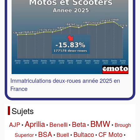
Immatriculations deux-roues année 2025 en
France
Sujets
BMW
Aprilia
Beta
AJP
Benelli
•
•
•
•
•
Brough
BSA
Bultaco
CF Moto
Buell
Superior
•
•
•
•
•