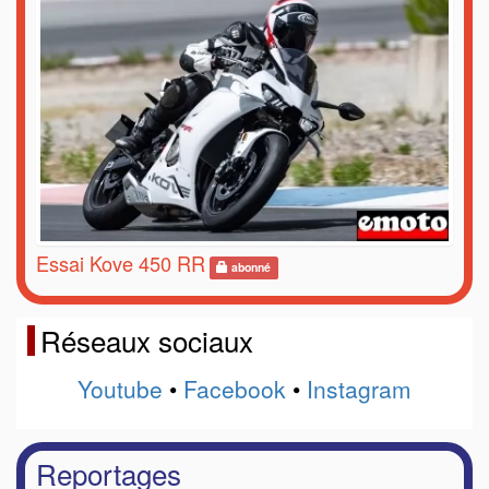
Essai Kove 450 RR
abonné
Réseaux sociaux
Youtube
•
Facebook
•
Instagram
Reportages