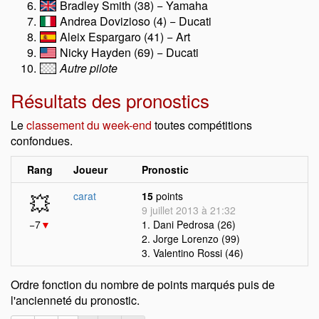
Bradley Smith (38) − Yamaha
Andrea Dovizioso (4) − Ducati
Aleix Espargaro (41) − Art
Nicky Hayden (69) − Ducati
Autre pilote
Résultats des pronostics
Le
classement du week-end
toutes compétitions
confondues.
Rang
Joueur
Pronostic
💥
carat
15
points
9 juillet 2013 à 21:32
−7
▼
1. Dani Pedrosa (26)
2. Jorge Lorenzo (99)
3. Valentino Rossi (46)
Ordre fonction du nombre de points marqués puis de
l'ancienneté du pronostic.