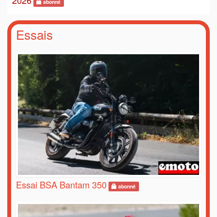
2026
abonné
Essais
Essai BSA Bantam 350
abonné