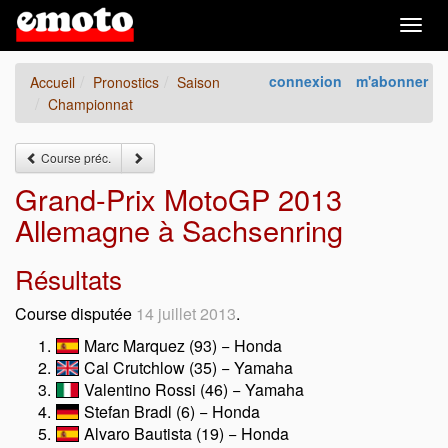
Togg
navig
connexion
m'abonner
Accueil
Pronostics
Saison
Championnat
Course préc.
Grand-Prix MotoGP 2013
Allemagne à Sachsenring
Résultats
Course disputée
14 juillet 2013
.
Marc Marquez (93) − Honda
Cal Crutchlow (35) − Yamaha
Valentino Rossi (46) − Yamaha
Stefan Bradl (6) − Honda
Alvaro Bautista (19) − Honda