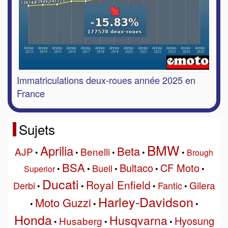
Immatriculations deux-roues année 2025 en
France
Sujets
BMW
Aprilia
Beta
AJP
Benelli
•
•
•
•
•
Brough
BSA
Bultaco
CF Moto
Buell
Superior
•
•
•
•
•
Ducati
Royal Enfield
Gilera
Derbi
Fantic
•
•
•
•
Harley-Davidson
Moto Guzzi
•
•
•
Honda
Husqvarna
Hyosung
Husaberg
•
•
•