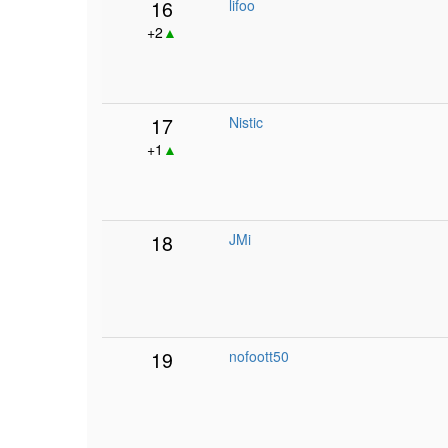
16
lifoo
+2
▲
17
Nistic
+1
▲
18
JMi
19
nofoott50