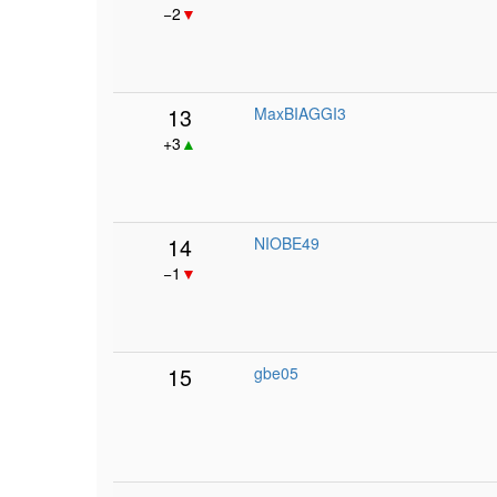
−2
▼
13
MaxBIAGGI3
+3
▲
14
NIOBE49
−1
▼
15
gbe05