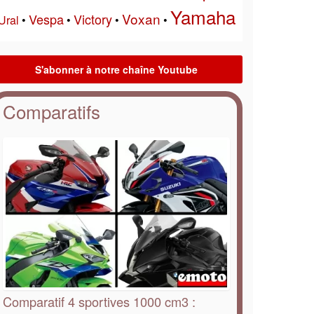
Yamaha
Voxan
Vespa
Victory
Ural
•
•
•
•
Comparatifs
Comparatif 4 sportives 1000 cm3 :