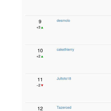
9
desmolo
+3
▲
10
cakethierry
+2
▲
11
Jultoto18
−2
▼
12
Tazerced