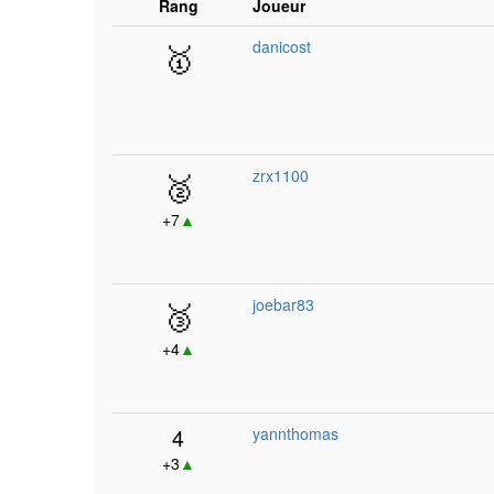
Rang
Joueur
🥇
danicost
🥈
zrx1100
+7
▲
🥉
joebar83
+4
▲
4
yannthomas
+3
▲