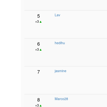
5
Lav
+3
▲
6
hedihu
+3
▲
7
jasmine
8
Marco28
+3
▲