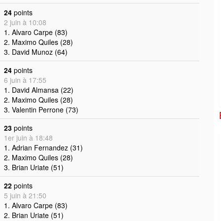
24
points
2 juin à 10:08
1. Alvaro Carpe (83)
2. Maximo Quiles (28)
3. David Munoz (64)
24
points
6 juin à 17:55
1. David Almansa (22)
2. Maximo Quiles (28)
3. Valentin Perrone (73)
23
points
1er juin à 18:48
1. Adrian Fernandez (31)
2. Maximo Quiles (28)
3. Brian Uriate (51)
22
points
5 juin à 21:50
1. Alvaro Carpe (83)
2. Brian Uriate (51)