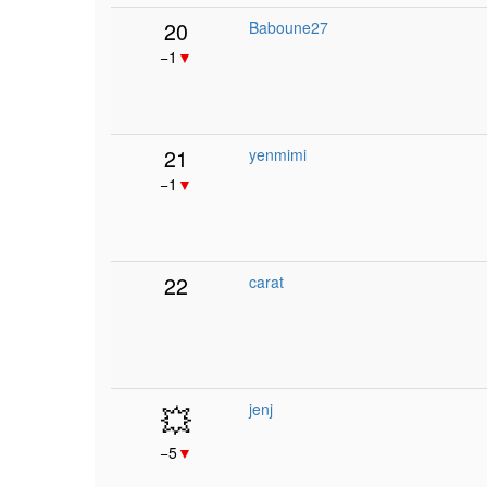
20
Baboune27
−1
▼
21
yenmimi
−1
▼
22
carat
💥
jenj
−5
▼