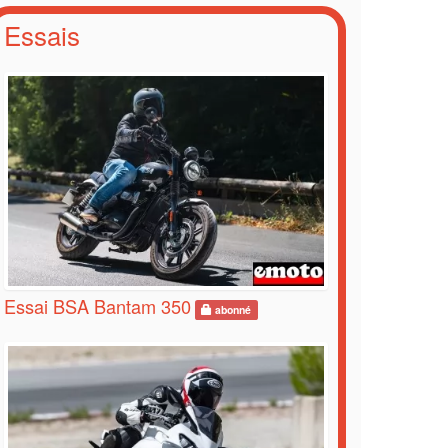
Essais
Essai BSA Bantam 350
abonné