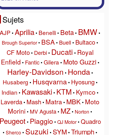
Sujets
BMW
Aprilia
Beta
AJP
Benelli
•
•
•
•
•
BSA
Bultaco
Buell
Brough Superior
•
•
•
•
Ducati
Royal
CF Moto
Derbi
•
•
•
Moto Guzzi
Enfield
Gilera
Fantic
•
•
•
•
Harley-Davidson
Honda
•
•
Husqvarna
Hyosung
Husaberg
•
•
•
Kawasaki
KTM
Kymco
Indian
•
•
•
•
MBK
Matra
Moto
Laverda
Mash
•
•
•
•
MZ
Morini
MV Agusta
•
•
•
Norton
•
Peugeot
Piaggio
Quadro
•
•
QJ Motor
•
Suzuki
SYM
Triumph
•
Sherco
•
•
•
•