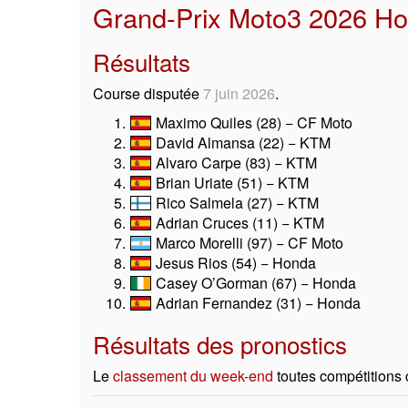
Grand-Prix Moto3 2026 Hon
Résultats
Course disputée
7 juin 2026
.
Maximo Quiles (28) − CF Moto
David Almansa (22) − KTM
Alvaro Carpe (83) − KTM
Brian Uriate (51) − KTM
Rico Salmela (27) − KTM
Adrian Cruces (11) − KTM
Marco Morelli (97) − CF Moto
Jesus Rios (54) − Honda
Casey O’Gorman (67) − Honda
Adrian Fernandez (31) − Honda
Résultats des pronostics
Le
classement du week-end
toutes compétitions