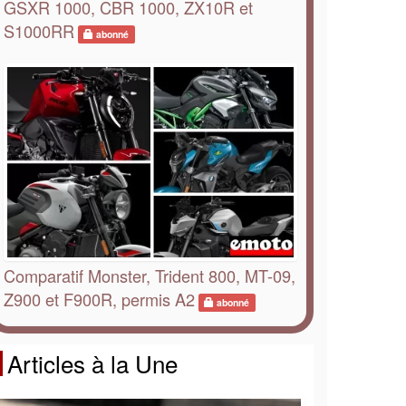
GSXR 1000, CBR 1000, ZX10R et
S1000RR
abonné
Comparatif Monster, Trident 800, MT-09,
Z900 et F900R, permis A2
abonné
Articles à la Une