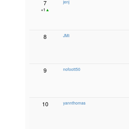
7
jenj
+1
▲
8
JMi
9
nofoott50
10
yannthomas