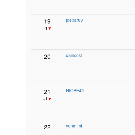
19
joebar83
−1
▼
20
danicost
21
NIOBE49
−1
▼
22
yenmimi