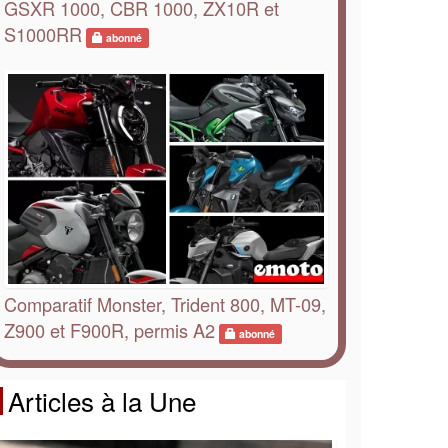
GSXR 1000, CBR 1000, ZX10R et
S1000RR
abonné
Comparatif Monster, Trident 800, MT-09,
Z900 et F900R, permis A2
abonné
Articles à la Une