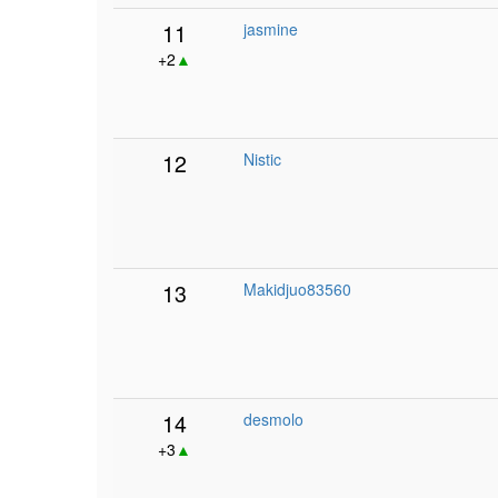
11
jasmine
+2
▲
12
Nistic
13
Makidjuo83560
14
desmolo
+3
▲