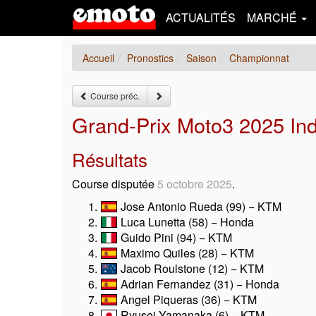
ACTUALITÉS
MARCHÉ
Accueil
Pronostics
Saison
Championnat
Course préc.
Grand-Prix Moto3 2025 In
Résultats
Course disputée
5 octobre 2025
.
Jose Antonio Rueda (99) − KTM
Luca Lunetta (58) − Honda
Guido Pini (94) − KTM
Maximo Quiles (28) − KTM
Jacob Roulstone (12) − KTM
Adrian Fernandez (31) − Honda
Angel Piqueras (36) − KTM
Ryusei Yamanaka (6) − KTM