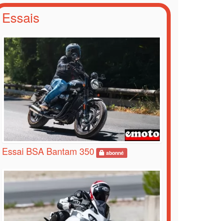
Essais
Essai BSA Bantam 350
abonné