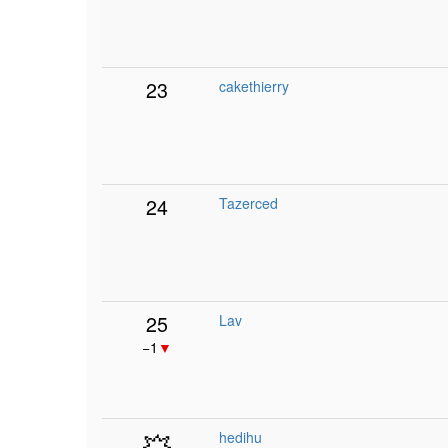
23
cakethierry
24
Tazerced
25
Lav
−1
▼
💥
hedihu