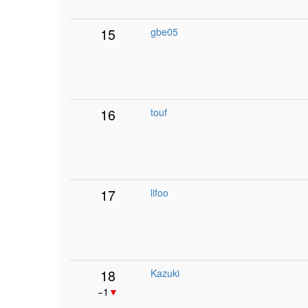
15
gbe05
16
touf
17
lifoo
18
Kazuki
−1
▼