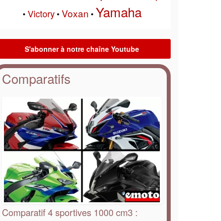
Yamaha
Voxan
Victory
•
•
•
Comparatifs
Comparatif 4 sportives 1000 cm3 :