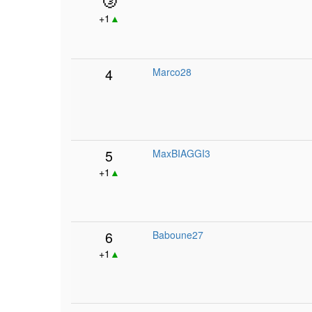
+1
▲
4
Marco28
5
MaxBIAGGI3
+1
▲
6
Baboune27
+1
▲