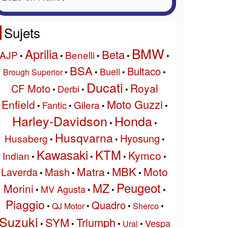
Sujets
BMW
Aprilia
Beta
AJP
Benelli
•
•
•
•
•
BSA
Bultaco
Buell
Brough Superior
•
•
•
•
Ducati
Royal
CF Moto
Derbi
•
•
•
Moto Guzzi
Enfield
Gilera
Fantic
•
•
•
•
Harley-Davidson
Honda
•
•
Husqvarna
Hyosung
Husaberg
•
•
•
Kawasaki
KTM
Kymco
Indian
•
•
•
•
MBK
Matra
Moto
Laverda
Mash
•
•
•
•
Peugeot
MZ
Morini
MV Agusta
•
•
•
•
Piaggio
Quadro
•
QJ Motor
•
•
Sherco
•
Suzuki
SYM
Triumph
Vespa
•
•
•
Ural
•